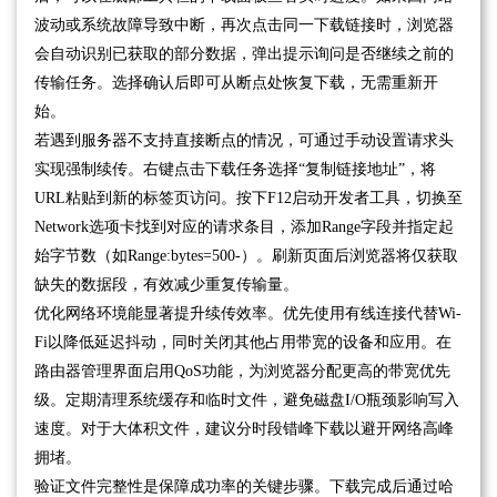
波动或系统故障导致中断，再次点击同一下载链接时，浏览器
会自动识别已获取的部分数据，弹出提示询问是否继续之前的
传输任务。选择确认后即可从断点处恢复下载，无需重新开
始。
若遇到服务器不支持直接断点的情况，可通过手动设置请求头
实现强制续传。右键点击下载任务选择“复制链接地址”，将
URL粘贴到新的标签页访问。按下F12启动开发者工具，切换至
Network选项卡找到对应的请求条目，添加Range字段并指定起
始字节数（如Range:bytes=500-）。刷新页面后浏览器将仅获取
缺失的数据段，有效减少重复传输量。
优化网络环境能显著提升续传效率。优先使用有线连接代替Wi-
Fi以降低延迟抖动，同时关闭其他占用带宽的设备和应用。在
路由器管理界面启用QoS功能，为浏览器分配更高的带宽优先
级。定期清理系统缓存和临时文件，避免磁盘I/O瓶颈影响写入
速度。对于大体积文件，建议分时段错峰下载以避开网络高峰
拥堵。
验证文件完整性是保障成功率的关键步骤。下载完成后通过哈