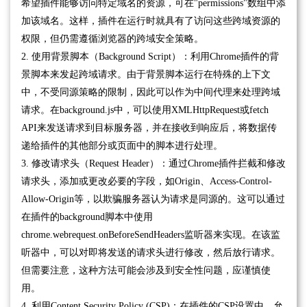
希望插件能够访问特定域名的资源，可在"permissions"数组中添
加该域名。这样，插件在运行时就具有了访问这些跨域资源的
权限，但仍需遵循浏览器的跨域安全策略。
2. 使用背景脚本（Background Script）：利用Chrome插件的背
景脚本来发起跨域请求。由于背景脚本运行在特殊的上下文
中，不受同源策略的限制，因此可以作为中间代理来处理跨域
请求。在background.js中，可以使用XMLHttpRequest或fetch
API来发送请求到目标服务器，并在接收到响应后，将数据传
递给插件的其他部分或页面中的脚本进行处理。
3. 修改请求头（Request Header）：通过Chrome插件拦截和修改
请求头，添加或更改必要的字段，如Origin、Access-Control-
Allow-Origin等，以欺骗服务器认为请求是同源的。这可以通过
在插件的background脚本中使用
chrome.webrequest.onBeforeSendHeaders监听器来实现。在该监
听器中，可以对即将发送的请求头进行修改，然后放行请求。
但需要注意，这种方法可能会涉及到安全性问题，应谨慎使
用。
4. 利用Content Security Policy (CSP)：在插件的CSP设置中，允