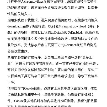
址栏中键入chrome://flags后按下回车键，系统将跳转至实验性
功能配置页面。该界面包含多项高级参数供用户调整，是提升
性能的关键入口。
启用多线程下载模式。进入实验功能页面后，在搜索框内输入
downloading进行快速筛选。找到名为Parallet download（并行下
载）的选项时，将其默认状态从Default改为Enabled。此操作允
许浏览器同时建立多个连接通道传输数据，显著加快大文件的
获取效率。完成修改后点击页面下方的Relaunch按钮重启浏览
器使设置生效。
禁用非必要的扩展程序。点击右上角菜单图标选择“更多工
具”，再进入扩展程序管理界面。逐一审查已安装的插件列表，
暂时关闭或永久移除那些不影响主要功能的附加组件。某些广
告拦截类工具可能会干扰正常的网络请求流程，导致下载速率
下降。
清理缓存与Cookie数据。通过右上角菜单进入设置区域，依次
点击隐私设置和安全性→清除浏览数据。勾选缓存图像和文
件、Cookie及其他临时存储内容进行彻底删除。累积的旧数据