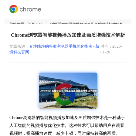
您的位置：
首页
> Chrome浏览器智能视频播放加速及画质增强技术解析
Chrome浏览器智能视频播放加速及画质增强技术解析
文章来源：
专注纯净的谷歌浏览器手机优化指南 - 新
时间：2026-
境科技官网
01-20
Chrome浏览器的智能视频播放加速及画质增强技术是一种基于
人工智能的视频播放优化技术。这种技术可以帮助用户在观看
视频时，提高播放速度，减少卡顿，同时保持较高的画质。