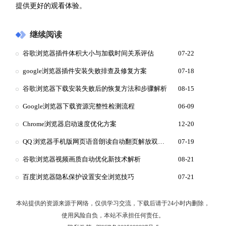
提供更好的观看体验。
继续阅读
谷歌浏览器插件体积大小与加载时间关系评估
07-22
google浏览器插件安装失败排查及修复方案
07-18
谷歌浏览器下载安装失败后的恢复方法和步骤解析
08-15
Google浏览器下载资源完整性检测流程
06-09
Chrome浏览器启动速度优化方案
12-20
QQ 浏览器手机版网页语音朗读自动翻页解放双手阅读
07-19
谷歌浏览器视频画质自动优化新技术解析
08-21
百度浏览器隐私保护设置安全浏览技巧
07-21
本站提供的资源来源于网络，仅供学习交流，下载后请于24小时内删除，
使用风险自负，本站不承担任何责任。