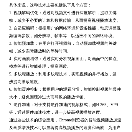
具体来说，这种技术主要包括以下几个方面：
1. 视频解码优化：通过对视频文件进行深度解析，提取关键
帧，减少不必要的计算和数据传输，从而提高视频播放速度。
2. 自适应编码：根据用户的网络环境和设备性能，动态调整视
频编码参数，如分辨率、帧率等，以适应不同的网络环境。
3. 智能预加载：在用户打开视频前，自动预加载视频的关键
帧，减少实际播放时的等待时间。
4. 实时画质增强：通过实时分析视频画面，对画面中的噪点、
模糊等进行智能处理，提高画质。
5. 多线程播放：利用多线程技术，实现视频的并行播放，进一
步提高播放速度。
6. 智能缓冲控制：根据用户的观看习惯，智能控制视频的缓冲
大小，避免因缓冲过大而导致的播放卡顿。
7. 硬件加速：对于支持硬件加速的视频格式，如H.265、VP9
等，通过硬件加速技术，进一步提高视频播放速度。
通过这些技术的综合应用，Chrome浏览器的智能视频播放加速
及画质增强技术可以显著提高视频播放的速度和画质，为用户