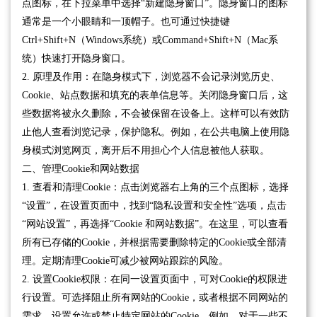
点图标，在下拉菜单中选择“新建隐身窗口”。隐身窗口的图标
通常是一个小眼睛和一顶帽子。也可通过快捷键
Ctrl+Shift+N（Windows系统）或Command+Shift+N（Mac系
统）快速打开隐身窗口。
2. 原理及作用：在隐身模式下，浏览器不会记录浏览历史、
Cookie、站点数据和填充的表单信息等。关闭隐身窗口后，这
些数据将被永久删除，不会被保留在设备上。这样可以有效防
止他人查看浏览记录，保护隐私。例如，在公共电脑上使用隐
身模式浏览网页，离开后不用担心个人信息被他人获取。
二、管理Cookie和网站数据
1. 查看和清理Cookie：点击浏览器右上角的三个点图标，选择
“设置”，在设置页面中，找到“隐私设置和安全性”选项，点击
“网站设置”，再选择“Cookie 和网站数据”。在这里，可以查看
所有已存储的Cookie，并根据需要删除特定的Cookie或全部清
理。定期清理Cookie可减少被网站跟踪的风险。
2. 设置Cookie权限：在同一设置页面中，可对Cookie的权限进
行设置。可选择阻止所有网站的Cookie，或者根据不同网站的
需求，设置允许或禁止特定网站的Cookie。例如，对于一些不