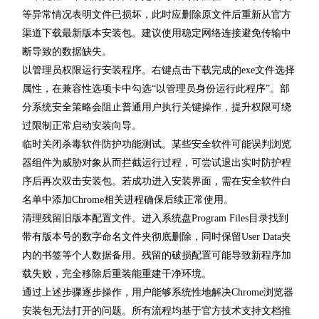
等异常情况表明文件已损坏，此时应删除原文件后重新从官方
渠道下载最新版本安装包。建议使用稳定网络连接避免传输中
断导致的数据缺失。
以管理员权限运行安装程序。右键点击下载完成的exe文件选择
属性，在兼容性选项卡中勾选“以管理员身份运行此程序”。部
分系统安全策略会阻止普通用户执行关键操作，提升权限可绕
过限制正常启动安装向导。
临时关闭杀毒软件防护功能测试。某些安全软件可能误判浏览
器组件为威胁对象从而拦截运行过程，可尝试退出实时防护程
序后再次双击安装包。若成功进入安装界面，需在安全软件白
名单中添加Chrome相关进程确保后续正常使用。
清理残留旧版本配置文件。进入系统盘Program Files目录找到
带有版本号的数字命名文件夹彻底删除，同时保留User Data夹
内的书签等个人数据备用。残留的破损配置可能导致新程序加
载失败，完全移除后重装能重建干净环境。
通过上述步骤逐步操作，用户能够系统性地解决Chrome浏览器
安装包无法打开的问题。所有流程均基于官方技术支持文档推