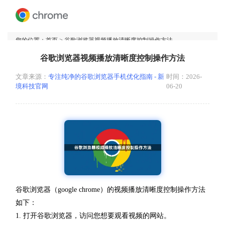
您的位置：
首页
> 谷歌浏览器视频播放清晰度控制操作方法
谷歌浏览器视频播放清晰度控制操作方法
文章来源：
专注纯净的谷歌浏览器手机优化指南 - 新
时间：2026-
境科技官网
06-20
谷歌浏览器（google chrome）的视频播放清晰度控制操作方法
如下：
1. 打开谷歌浏览器，访问您想要观看视频的网站。