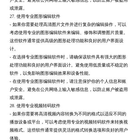
户安全。避免在公共网络上输入敏感信息，以防止账户被盗用
或泄露。
27. 使用专业图形编辑软件
- 如果你需要处理高清图片文件并进行复杂的编辑操作，可以
考虑使用专业的图形编辑软件来编辑、修饰和调整图片质量。
这些软件通常提供高级的图形处理功能和良好的用户界面设
计。
- 在选择专业图形编辑软件时，请确保该软件具有强大的图形
处理功能和良好的用户界面设计。避免使用低质量或不稳定的
软件，以免影响图形编辑效果和设备性能。
- 在使用专业图形编辑软件时，请注意保护你的个人信息和账
户安全。避免在公共网络上输入敏感信息，以防止账户被盗用
或泄露。
28. 使用专业视频转码软件
- 如果你需要将高清视频内容转换为不同的格式以适应不同的
播放设备或平台，可以考虑使用专业的视频转码软件来转换视
频格式。这些软件通常提供灵活的格式转换选项和良好的用户
体验。