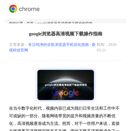
您的位置：
首页
> google浏览器高清视频下载操作指南
google浏览器高清视频下载操作指南
文章来源：
专注纯净的谷歌浏览器手机优化指南 - 新
时间：2026-
境科技官网
03-21
在当今数字化时代，视频内容已成为我们日常生活和工作中不
可或缺的一部分。随着网络带宽的提升和视频质量的不断优
化，高清视频逐渐成为主流。然而，对于一些用户来说，直接