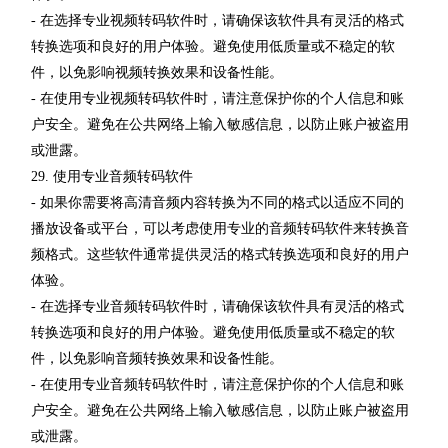
- 在选择专业视频转码软件时，请确保该软件具有灵活的格式
转换选项和良好的用户体验。避免使用低质量或不稳定的软
件，以免影响视频转换效果和设备性能。
- 在使用专业视频转码软件时，请注意保护你的个人信息和账
户安全。避免在公共网络上输入敏感信息，以防止账户被盗用
或泄露。
29. 使用专业音频转码软件
- 如果你需要将高清音频内容转换为不同的格式以适应不同的
播放设备或平台，可以考虑使用专业的音频转码软件来转换音
频格式。这些软件通常提供灵活的格式转换选项和良好的用户
体验。
- 在选择专业音频转码软件时，请确保该软件具有灵活的格式
转换选项和良好的用户体验。避免使用低质量或不稳定的软
件，以免影响音频转换效果和设备性能。
- 在使用专业音频转码软件时，请注意保护你的个人信息和账
户安全。避免在公共网络上输入敏感信息，以防止账户被盗用
或泄露。