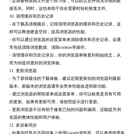
- 定期备份原始文件是个好习惯，可以防止意外情况导致的数
据丢失。同时，这也有助于你在需要时轻松恢复文件。
10. 清理缓存和历史记录
- 在下载高清视频后，记得清理浏览器的缓存和历史记录。这
样可以释放硬盘空间，提高浏览器的性能。
- 你可以通过浏览器的设置菜单来清除缓存和历史记录。这通
常包括清除浏览数据、清除cookies等操作。
- 清理缓存和历史记录后，你的浏览器将恢复到初始状态，从
而为你提供更好的浏览体验。
11. 更新浏览器
- 为了获得最佳的下载体验，建议定期更新你的浏览器到最新
版本。新版本的浏览器通常会带来性能改进和新功能。
- 通过浏览器的帮助菜单或设置菜单，你可以检查是否有可用
的更新。如果有更新可用，请按照提示进行更新。
- 更新浏览器不仅有助于修复已知的问题和漏洞，还能提升浏
览器的整体性能和用户体验。
12. 多设备同步
- 如果你经常在不同设备上使用Google浏览器，可以考虑使用多