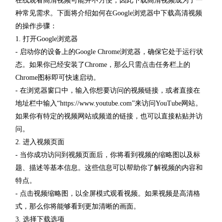
在线观看高清视频可能并不方便，因此下载高清视频成为了一
种常见需求。下面将介绍如何在Google浏览器中下载高清视频
的操作步骤：
1. 打开Google浏览器
- 启动你的设备上的Google Chrome浏览器，确保它处于运行状
态。如果你已经安装了Chrome，那么只需点击任务栏上的
Chrome图标即可快速启动。
- 在浏览器窗口中，输入你想要访问的视频链接，或者直接在
地址栏中输入“https://www.youtube.com”来访问YouTube网站。
如果你有特定的视频网站或频道的链接，也可以直接粘贴并访
问。
2. 进入视频页面
- 当你成功访问到视频页面后，你将看到视频的缩略图以及标
题、描述等基本信息。这些信息可以帮助你了解视频的内容和
特点。
- 点击视频缩略图，以全屏模式观看视频。如果视频是高清格
式，那么你将能够看到更加清晰的画面。
3. 选择下载选项