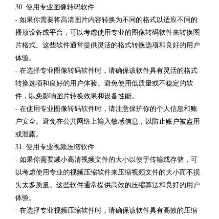
30. 使用专业图像转码软件
- 如果你需要将高清图片内容转换为不同的格式以适应不同的
播放设备或平台，可以考虑使用专业的图像转码软件来转换图
片格式。这些软件通常提供灵活的格式转换选项和良好的用户
体验。
- 在选择专业图像转码软件时，请确保该软件具有灵活的格式
转换选项和良好的用户体验。避免使用低质量或不稳定的软
件，以免影响图片转换效果和设备性能。
- 在使用专业图像转码软件时，请注意保护你的个人信息和账
户安全。避免在公共网络上输入敏感信息，以防止账户被盗用
或泄露。
31. 使用专业视频压缩软件
- 如果你需要减小高清视频文件的大小以便于传输或存储，可
以考虑使用专业的视频压缩软件来压缩视频文件的大小而不损
失太多质量。这些软件通常提供高效的压缩算法和良好的用户
体验。
- 在选择专业视频压缩软件时，请确保该软件具有高效的压缩