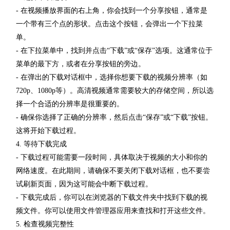
- 在视频播放界面的右上角，你会找到一个分享按钮，通常是
一个带有三个点的形状。点击这个按钮，会弹出一个下拉菜
单。
- 在下拉菜单中，找到并点击“下载”或“保存”选项。这通常位于
菜单的最下方，或者在分享按钮的旁边。
- 在弹出的下载对话框中，选择你想要下载的视频分辨率（如
720p、1080p等）。高清视频通常需要较大的存储空间，所以选
择一个合适的分辨率是很重要的。
- 确保你选择了正确的分辨率，然后点击“保存”或“下载”按钮。
这将开始下载过程。
4. 等待下载完成
- 下载过程可能需要一段时间，具体取决于视频的大小和你的
网络速度。在此期间，请确保不要关闭下载对话框，也不要尝
试刷新页面，因为这可能会中断下载过程。
- 下载完成后，你可以在浏览器的下载文件夹中找到下载的视
频文件。你可以使用文件管理器应用来查找和打开这些文件。
5. 检查视频完整性