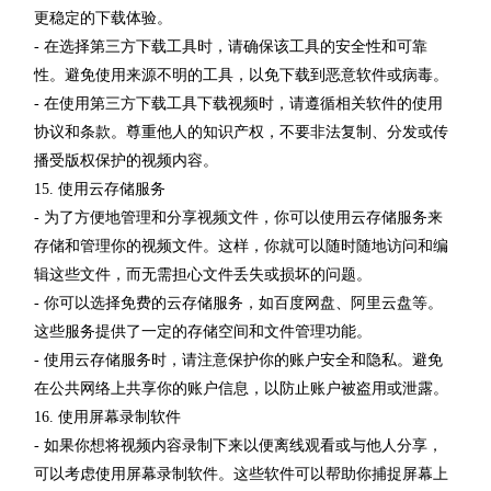
更稳定的下载体验。
- 在选择第三方下载工具时，请确保该工具的安全性和可靠
性。避免使用来源不明的工具，以免下载到恶意软件或病毒。
- 在使用第三方下载工具下载视频时，请遵循相关软件的使用
协议和条款。尊重他人的知识产权，不要非法复制、分发或传
播受版权保护的视频内容。
15. 使用云存储服务
- 为了方便地管理和分享视频文件，你可以使用云存储服务来
存储和管理你的视频文件。这样，你就可以随时随地访问和编
辑这些文件，而无需担心文件丢失或损坏的问题。
- 你可以选择免费的云存储服务，如百度网盘、阿里云盘等。
这些服务提供了一定的存储空间和文件管理功能。
- 使用云存储服务时，请注意保护你的账户安全和隐私。避免
在公共网络上共享你的账户信息，以防止账户被盗用或泄露。
16. 使用屏幕录制软件
- 如果你想将视频内容录制下来以便离线观看或与他人分享，
可以考虑使用屏幕录制软件。这些软件可以帮助你捕捉屏幕上