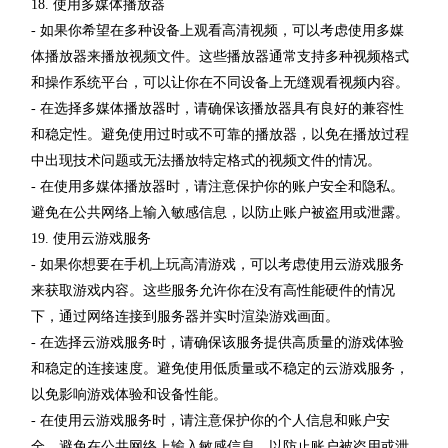
18. 使用多媒体播放器
- 如果你希望在多种设备上观看高清视频，可以考虑使用多媒
体播放器来播放视频文件。这些播放器通常支持多种视频格式
和操作系统平台，可以让你在不同设备上无缝观看视频内容。
- 在选择多媒体播放器时，请确保该播放器具有良好的兼容性
和稳定性。避免使用过时或不可靠的播放器，以免在播放过程
中出现技术问题或无法播放特定格式的视频文件的情况。
- 在使用多媒体播放器时，请注意保护你的账户安全和隐私。
避免在公共网络上输入敏感信息，以防止账户被盗用或泄露。
19. 使用云游戏服务
- 如果你想要在手机上玩高清游戏，可以考虑使用云游戏服务
来获取游戏内容。这些服务允许你在没有高性能硬件的情况
下，通过网络连接到服务器并实时渲染游戏画面。
- 在选择云游戏服务时，请确保该服务提供高质量的游戏体验
和稳定的连接速度。避免使用低质量或不稳定的云游戏服务，
以免影响游戏体验和设备性能。
- 在使用云游戏服务时，请注意保护你的个人信息和账户安
全。避免在公共网络上输入敏感信息，以防止账户被盗用或泄