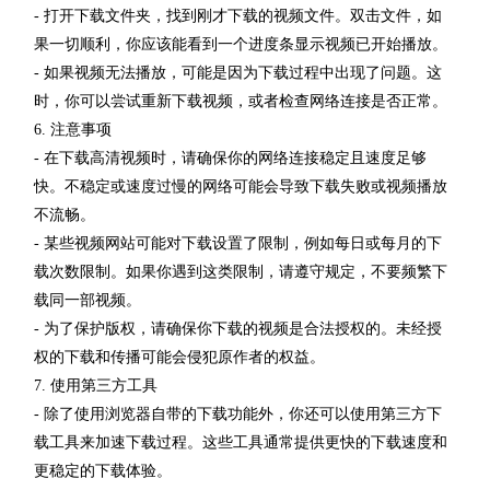
- 打开下载文件夹，找到刚才下载的视频文件。双击文件，如
果一切顺利，你应该能看到一个进度条显示视频已开始播放。
- 如果视频无法播放，可能是因为下载过程中出现了问题。这
时，你可以尝试重新下载视频，或者检查网络连接是否正常。
6. 注意事项
- 在下载高清视频时，请确保你的网络连接稳定且速度足够
快。不稳定或速度过慢的网络可能会导致下载失败或视频播放
不流畅。
- 某些视频网站可能对下载设置了限制，例如每日或每月的下
载次数限制。如果你遇到这类限制，请遵守规定，不要频繁下
载同一部视频。
- 为了保护版权，请确保你下载的视频是合法授权的。未经授
权的下载和传播可能会侵犯原作者的权益。
7. 使用第三方工具
- 除了使用浏览器自带的下载功能外，你还可以使用第三方下
载工具来加速下载过程。这些工具通常提供更快的下载速度和
更稳定的下载体验。