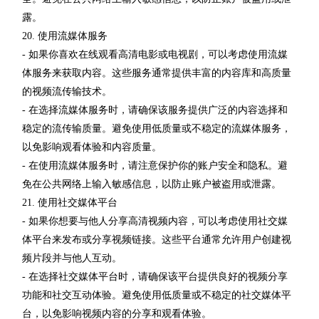
露。
20. 使用流媒体服务
- 如果你喜欢在线观看高清电影或电视剧，可以考虑使用流媒
体服务来获取内容。这些服务通常提供丰富的内容库和高质量
的视频流传输技术。
- 在选择流媒体服务时，请确保该服务提供广泛的内容选择和
稳定的流传输质量。避免使用低质量或不稳定的流媒体服务，
以免影响观看体验和内容质量。
- 在使用流媒体服务时，请注意保护你的账户安全和隐私。避
免在公共网络上输入敏感信息，以防止账户被盗用或泄露。
21. 使用社交媒体平台
- 如果你想要与他人分享高清视频内容，可以考虑使用社交媒
体平台来发布或分享视频链接。这些平台通常允许用户创建视
频片段并与他人互动。
- 在选择社交媒体平台时，请确保该平台提供良好的视频分享
功能和社交互动体验。避免使用低质量或不稳定的社交媒体平
台，以免影响视频内容的分享和观看体验。