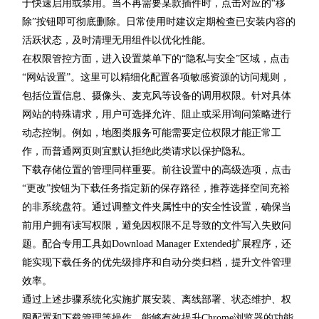
于快速启用或禁用。当不再需要某款插件时，点击对应的“移
除”按钮即可彻底删除。日常使用时建议定期检查已安装内容的
活跃状态，及时清理无用组件以优化性能。
在权限管控方面，进入设置菜单下的“隐私与安全”区域，点击
“网站设置”。这里可以精细化配置各项敏感资源的访问规则，
包括位置信息、摄像头、麦克风等设备的调用权限。针对具体
网站的特殊请求，用户可选择允许、阻止或采用询问策略进行
动态控制。例如，地图类服务可能需要定位权限才能正常工
作，而普通网页则宜默认拒绝此类请求以保护隐私。
下载存储位置的管理同样重要。前往设置中的高级选项，点击
“更改”按钮为下载任务指定新的保存路径，推荐选择空间充裕
的非系统盘符。通过调整文件夹属性中的安全性设置，确保当
前用户拥有读写权限，避免因权限不足导致的文件写入失败问
题。配合专用工具如Download Manager Extended扩展程序，还
能实现下载任务的优先级排序和自动分类归档，提升文件管理
效率。
通过上述步骤系统化实施扩展安装、离线部署、状态维护、权
限配置和下载管理等操作，能够有效提升Chrome浏览器的功能