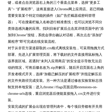
键，或者点击浏览器右上角的三个垂直点菜单，选择“更多工
具”> “扩展程序”。这将直接进入Chrome网上应用店。若已明确
需要安装某个特定功能的插件（如广告拦截器或密码管理
器），可在搜索栏输入名称进行精准查找；也可以浏览不同分
类筛选感兴趣的应用。找到目标扩展后点击其详情页面中的“添
加到Chrome”按钮，系统会弹出确认对话框，再次点击“添加扩
展程序”即可完成在线安装流程。
对于从非官方渠道获取的.crx格式离线安装包，可采用拖拽方式
部署。先进入扩展管理页面，将下载好的文件直接用鼠标拖入
该界面区域。若遇到“未列入应用商店”的安全提示导致无法启
动的情况，可将后缀名改为.zip并解压，随后开启页面右上角的
开发者模式开关，选择“加载已解压的扩展程序”并指定解压后
的文件夹路径完成安装。另一种方法是通过修改实验室标志强
制支持本地安装：进入chrome://flags页面启用extensions-on-
chrome-urls选项，重启浏览器后便能直接拖入.crx文件进行安
装。
安装完成的扩展会出现在管理列表中，每个项目旁都有开关用