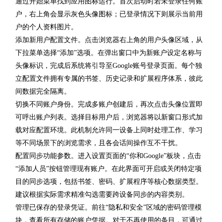
通过开始菜单找到应用图标运行。首次启动时若未登录任何账
户，右上角会显示灰色头像图标；已登录情况下则展示当前用
户的个人资料图片。
添加新用户配置文件。点击浏览器右上角的用户头像区域，从
下拉菜单选择“添加”选项。在弹出窗口中为新账户设定名称与
头像标识，完成后系统将引导至Google账号登录页面。每个独
立配置文件拥有专属的书签、历史记录和扩展程序体系，彼此
间数据完全隔离。
切换不同账户身份。完成多账户创建后，再次点击头像位置即
可呼出账户列表。选择目标用户后，浏览器将以新窗口形式加
载对应配置环境。此机制允许同一设备上同时处理工作、学习
等不同场景下的浏览需求，且各会话间操作互不干扰。
配置同步功能参数。进入设置页面的“你和Google”板块，点击
“添加人员”按钮管理现有账户。在此界面可开启或关闭特定项
目的同步选项，包括书签、密码、扩展程序等核心数据类型。
建议根据实际需求精准勾选需要跨设备同步的内容类别。
管理已保存的登录凭证。前往“隐私和安全”区域的密码管理模
块，查看所有存储的账户凭据。对于不再使用的条目，可通过