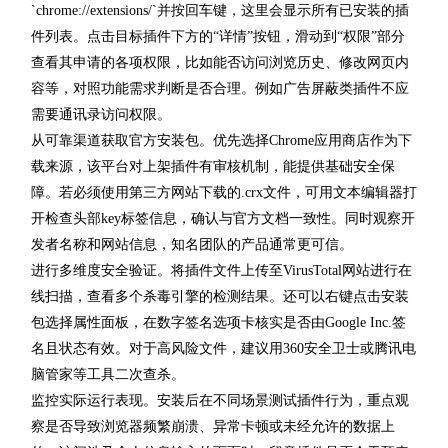
`chrome://extensions/`并按回车键，这里会显示所有已安装的插
件列表。点击目标插件下方的“详情”按钮，滑动到“权限”部分
查看其申请的各项权限，比如能否访问浏览历史、修改网页内
容等，对照功能需求判断是否合理。例如广告屏蔽类插件不应
需要通讯录访问权限。
从可靠渠道获取官方安装包。优先选择Chrome应用商店作为下
载来源，该平台对上架插件有审核机制，能提供基础安全保
障。若必须使用第三方网站下载的.crx文件，可用文本编辑器打
开检查头部key标签信息，确认与官方文档一致性。同时观察开
发者名称和网站信息，知名团队的产品通常更可信。
进行多维度安全验证。将插件文件上传至VirusTotal网站进行在
线扫描，查看多个杀毒引擎的检测结果。还可以右键点击安装
包选择属性面板，在数字签名选项卡核实是否由Google Inc.签
名且状态有效。对于高风险文件，建议用360安全卫士或腾讯电
脑管家等工具二次查杀。
监控实际运行表现。安装后在不同场景测试插件行为，重点观
察是否导致浏览器频繁崩溃、异常卡顿或未经允许的数据上