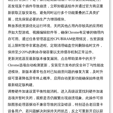
若发现某个插件导致崩溃，立即卸载该组件并通过官方商店重
新获取正版安装包。避免同时运行多个功能重叠的工具类扩
展，优先保留必要的生产力增强模块。
释放系统资源优化运行环境。关闭其他占用内存较高的应用程
序如大型游戏、视频编辑软件等，确保Chrome有足够的物理内
存可用。通过任务管理器监控CPU和RAM使用情况，当资源接
近上限时暂停非紧急进程。定期清理磁盘空间删除临时文件，
保持至少20%的剩余存储容量以支持缓存机制正常运作。
更新浏览器至最新版本修复漏洞。点击帮助菜单中的关于
Chrome选项自动检测更新，安装官方发布的安全补丁与性能改
进模块。新版本通常包含对已知崩溃问题的修复方案，及时升
级可显著降低异常终止概率。启用自动更新功能确保始终使用
最新稳定版构建。
调整硬件加速设置平衡性能消耗。进入高级设置找到硬件加速
选项并暂时关闭，观察是否仍频繁出现崩溃现象。此操作可排
除图形处理器驱动不兼容导致的渲染错误，特别适合老旧显卡
设备用户。若问题解决则保持关闭状态，反之可重新开启以获