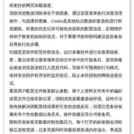
得更好的网页加载速度。
清除浏览数据消除潜在干扰因素。通过设置菜单执行深度清理
操作，勾选缓存图像、Cookie及其他站点数据的复选框进行彻
底擦除。积累的历史记录可能包含损坏的配置信息，定期维护
有助于恢复初始响应状态。对于重要书签和密码建议提前备份
后再执行此步骤。
扫描恶意软件防范外部攻击。运行杀毒软件进行全面系统检
查，重点排查注册表项和启动文件夹中的可疑条目。某些病毒
会篡改浏览器进程注入恶意代码，导致不可预测的行为模式。
保持安全防护程序实时监控状态，阻止未经授权的网络连接尝
试。
重置用户配置文件恢复默认参数。将个人资料文件夹中的偏好
设置文件迁移至新位置，强制浏览器重建基础环境。这种方法
能有效解决因配置错误累积引发的连锁反应，但需注意备份收
藏夹等个性化数据以免丢失。操作前建议导出书签备用。
限制并发标签页数量控制负载压力。每个打开的标签都会消耗
独立进程资源，过多页面同时加载容易造成内存溢出。养成及