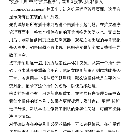
“更多工具”中的“扩展程序”，或者直接在地址栏输入
`chrome://extensions/`并回车，进入扩展程序管理页面。这里会
显示所有已安装的插件列表。
先尝试禁用所有插件来判断是否由插件引起问题。在扩展程序
管理页面中，将每个插件右侧的开关切换为关闭状态。完成禁
用后，刷新当前网页或重启浏览器，观察之前出现的异常现象
是否消失。如果问题不再出现，说明确实是某个或某些插件导
致了冲突。
接下来采用逐一启用的方法定位具体冲突源。从第一个插件开
始，点击其开关重新启用它，然后立即刷新页面测试功能是否
正常。若启用某个插件后问题重现，那么该插件就是主要的冲
突对象。记录下这个插件的名称，以便后续处理。
检查插件是否有可用更新也很重要。在扩展程序管理页面中查
看每个插件的版本号，如果有更新提示，及时点击“更新”按钮
进行升级。新版本往往修复了旧版的兼容性问题，可能直接解
决冲突情况。
对于确认存在冲突且非必需的插件，可以选择卸载。在扩展程
序管理页面中找到目标插件，点击右侧的“卸载”按钮，按照提