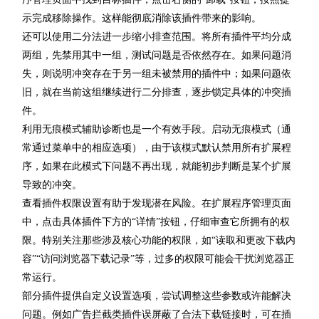
示完成移除操作。这样能彻底消除该插件带来的影响。
还可以使用二分法进一步缩小排查范围。将所有插件平均分成
两组，先禁用其中一组，测试问题是否依然存在。如果问题消
失，则说明冲突存在于另一组未被禁用的插件中；如果问题依
旧，就在当前这组继续进行二分排查，逐步锁定具体的冲突插
件。
利用无痕模式辅助诊断也是一个有效手段。启动无痕模式（通
常通过菜单中的相应选项），由于该模式默认禁用所有扩展程
序，如果在此模式下问题不再出现，就能初步判断是某个扩展
导致的冲突。
查看插件权限设置有助于发现潜在风险。在扩展程序管理页面
中，点击具体插件下方的“详情”按钮，仔细审查它所拥有的权
限。特别关注那些涉及核心功能的权限，如“读取和更改下载内
容”“访问浏览器下载记录”等，过多的权限可能会干扰浏览器正
常运行。
部分插件提供自定义设置选项，尝试调整这些参数或许能解决
问题。例如广告拦截类插件误屏蔽了合法下载链接时，可在插