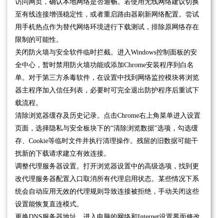
访问网页，确认本地网络是否通畅。若使用无线网络建议切换
至有线连接增强稳定性，或者重启路由器刷新网络配置。尝试
用手机热点作为替代网络环境进行下载测试，排除原网络存在
限制的可能性。
关闭防火墙与安全软件临时拦截。进入Windows控制面板的安
全中心，暂时禁用防火墙功能或添加Chrome安装程序到白名
单。对于第三方杀毒软件，在设置中找到网络监控模块将浏览
器主程序加入信任列表，必要时可完全退出防护程序后重试下
载流程。
清除浏览器缓存及历史记录。点击Chrome右上角菜单进入设置
页面，选择隐私与安全板块下的“清除浏览数据”选项，勾选缓
存、Cookie等临时文件并执行清理操作。残留的旧数据可能干
扰新的下载请求建立有效连接。
调整代理服务器设置。打开浏览器设置中的高级选项，找到更
改代理服务器配置入口取消所有代理启用状态。某些情况下系
统会自动应用无效的代理规则导致连接被拒绝，手动关闭这些
设置能恢复直连模式。
更换DNS服务器地址。进入电脑的网络和Internet设置界面修改