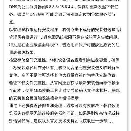
DNS为公共服务器如8.8.8.8和8.8.4.4，保存后重新发起下载任
务。错误的DNS解析可能导致无法准确定位到谷歌服务器节
点。
以管理员权限运行安装程序。右键点击下载好的安装包选择“以
管理员身份运行”，避免因系统权限不足造成的写入失败问题。
特别是在企业级桌面环境中，普通用户账户可能缺乏必要的注
册表修改权限。
检查存储空间充足性。转到设备设置查看剩余磁盘容量，确保
目标安装路径所在分区有足够空间容纳完整安装包及临时解压
文件。空间不足时可选择其他大容量盘符作为替代安装位置。
验证下载文件完整性。从官网重新获取最新安装包而非依赖缓
存副本，使用MD5校验工具比对哈希值确认文件未损坏。损坏
的安装包会反复触发连接异常错误提示。
通过上述步骤逐步排查和处理，通常可以有效解决下载谷歌浏
览器失败提示无法连接服务器的问题。如果遇到复杂情况或特
殊错误代码，建议联系官方技术支持团队获取进一步帮助。