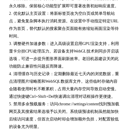
永久移除。保留核心功能型扩展即可显著改善初始响应速度。
2. 优化默认主页设置：将新标签页改为空白页或简单导航站
点，避免复杂脚本执行消耗资源。在设置中手动指定特定URL
作为首页，替代默认的搜索聚合页面能有效缩短画面渲染等待
时间。
3. 调整硬件加速参数：进入高级设置启用GPU渲染支持，利用
显卡分担CPU处理压力。若设备支持WebGL技术则同步开启该
选项，可进一步提升图形界面刷新效率。老旧机器建议关闭此
功能防止兼容性问题反而降速。
4. 清理缓存与历史记录：定期删除最近七天内的浏览数据，重
点清理图片缩略图和WebSQL数据库文件。这些临时存储内容
会随着使用时长不断累积，占用大量内存空间导致启动变慢。
通过快捷键Ctrl+Shift+Del快速调出清理对话框操作更便捷。
5. 禁用多余预载服务：访问chrome://settings/content找到预加载
网页及其搜索结果选项予以关闭。系统级预读机制虽然能加快
后续访问速度，但首次启动时却会增加额外负担，对配置较低
的设备尤为明显。