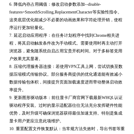
6. 降低内存占用阈值：修改启动参数添加--disable-
features=SmoothScrolling,ReplacementCharacter等实验性指令。
这类底层优化能减少不必要的动画效果和字符处理开销，使程
序运行更加轻量化。
7. 延迟启动应用程序：在任务计划程序中找到Chrome相关进
程，将其启动触发条件改为手动模式。需要使用时再主动打开
浏览器，避免随系统自启占用宝贵开机时间。对于多标签党用
户效果尤其显著。
8. 压缩代理服务器连接：若使用VPN工具上网，尝试切换至数
据压缩模式传输协议。部分服务商提供的优化通道能有效减小
数据传输包体积，间接提升页面加载速度进而带动整体启动效
率提升。
9. 更新图形驱动版本：前往显卡厂商官网下载最新WHQL认证
驱动程序安装。过时的显示适配器往往无法充分发挥硬件性能
优势，及时升级可确保浏览器获得最佳加速支持。特别是集成
显卡用户更应注意此项维护。
10. 重置配置文件恢复默认：当常规方法失效时，导出书签等重