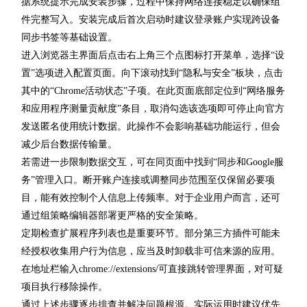
据系统提示完成安装步骤，过程中保持网络连接稳定以确保组
件完整写入。安装完成后首次启动时建议登录账户实现跨设备
同步书签等基础设置。
进入浏览器主界面后点击右上角三个点图标打开菜单，选择“设
置”选项进入配置页面。向下滚动找到“隐私与安全”板块，点击
其中的“Chrome活动状态”子项。在此页面底部定位到“网络服务
和应用程序测量贡献度”条目，取消勾选该选项即可停止向官方
发送匿名使用统计数据。此操作不会影响基础功能运行，但会
减少后台数据传输量。
若需进一步限制数据交互，可在同页面中找到“同步和Google服
务”管理入口。断开账户连接或调整同步范围至仅保留必要项
目，能有效控制个人信息上传频率。对于企业用户而言，还可
通过组策略编辑器部署更严格的安全策略。
定期检查扩展程序列表也是重要环节。部分第三方插件可能未
经授权收集用户行为信息，应当及时卸载非可信来源的应用。
在地址栏输入chrome://extensions/可直接跳转管理界面，对可疑
项目执行移除操作。
通过上述步骤逐步排查并解决问题根源。实际运用时建议优先