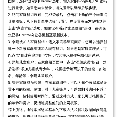
图标，选择“登录到Chrome”选项。输入您的Google账户和密码
进行登录。如果您尚未登录，请先登录以继续后续步骤。
2. 访问家庭群组设置：完成登录后，点击右上角的三个垂直点
菜单图标，从下拉菜单中选择“设置”。在设置页面左侧找到并
点击“家庭群组”选项。如果没有看到“家庭群组”选项，请确保
您已将Chrome浏览器更新至最新版本。
3. 创建或加入家庭群组：进入家庭群组页面后，您可以选择创
建一个新家庭群组或加入现有群组。如果您是家庭管理员，可
以点击“创建家庭群组”按钮，按照提示操作完成创建过程。
4. 添加儿童账户：在家庭组页面中，点击“添加成员”按钮，然
后选择“添加儿童或青少年”。根据提示填写孩子的信息，如姓
名、年龄等，创建儿童账户。
5. 管理家庭成员权限：在家庭群组中，可以为每个家庭成员设
置不同的权限。例如，对于儿童账户，可以限制其访问不适当
的网站、控制使用时间等。通过这种方式，家长可以根据孩子
的年龄和需求，灵活地调整他们的上网权限。
综上所述，通过掌握这些基本的下载方法和解决数据同步问题
的技巧，用户可以更好地享受Chrome浏览器带来的便捷和高