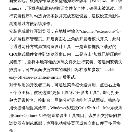
新安装包。根据操作系统类型选择对应版本（Windows、Mac或
Linux），下载完成后右键验证文件安全性，确保未被篡改。运
行安装程序时勾选协议条款并完成基础设置，建议设置为默认
浏览器以方便后续操作。
安装完成后打开浏览器，在地址栏输入“chrome://extensions/”进
入扩展程序管理页。开启页面右上角的开发者模式开关，此时
可通过两种方式添加网页设计工具：一是直接拖拽下载好的
CRX格式插件文件到浏览器窗口内；二是点击“加载已解压的扩
展程序”，选择本地存储的源码文件夹进行安装。若遇到安装失
败提示，可在桌面快捷方式的属性目标栏添加参数“--enable-
easy-off-store-extension-install”后重试。
对于常用的开发者工具，可通过菜单栏快速调用。点击右上角
三个点图标，依次选择“更多工具”和“开发者工具”，即可打开
包含元素检查、控制台、网络分析等功能的调试面板。熟练使
用快捷键能提高效率，Windows系统按Ctrl+Shift+I，Mac系统则
用Cmd+Option+I组合键直接调出工具窗口。该界面支持吸附在
浏览器右侧或底部，也可拖动标签页形成独立窗口便于多屏协
作。