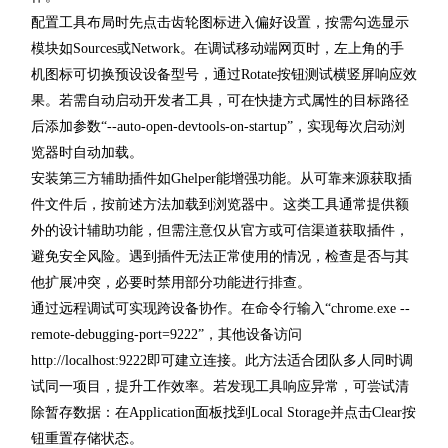
配置工具布局时先点击齿轮图标进入偏好设置，按需勾选显示
模块如Sources或Network。在调试移动端网页时，左上角的手
机图标可切换预设设备型号，通过Rotate按钮测试横竖屏响应效
果。若需自动启动开发者工具，可在快捷方式属性的目标路径
后添加参数“--auto-open-devtools-on-startup”，实现每次启动浏
览器时自动加载。
安装第三方辅助插件如Ghelper能增强功能。从可靠来源获取插
件文件后，按前述方法加载到浏览器中。这类工具通常提供额
外的设计辅助功能，但需注意仅从官方或可信渠道获取插件，
避免安全风险。遇到插件无法正常使用的情况，检查是否与其
他扩展冲突，必要时禁用部分功能进行排查。
通过远程调试可实现跨设备协作。在命令行输入“chrome.exe --
remote-debugging-port=9222”，其他设备访问
http://localhost:9222即可建立连接。此方法适合团队多人同时调
试同一项目，提升工作效率。若发现工具响应异常，可尝试清
除暂存数据：在Application面板找到Local Storage并点击Clear按
钮重置存储状态。