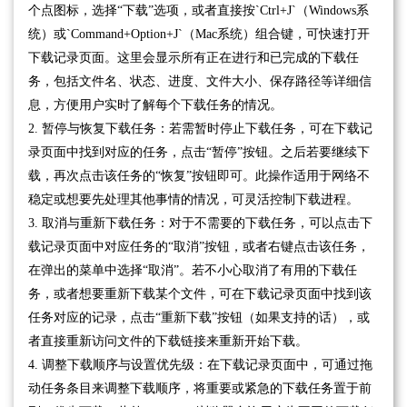
个点图标，选择“下载”选项，或者直接按`Ctrl+J`（Windows系
统）或`Command+Option+J`（Mac系统）组合键，可快速打开
下载记录页面。这里会显示所有正在进行和已完成的下载任
务，包括文件名、状态、进度、文件大小、保存路径等详细信
息，方便用户实时了解每个下载任务的情况。
2. 暂停与恢复下载任务：若需暂时停止下载任务，可在下载记
录页面中找到对应的任务，点击“暂停”按钮。之后若要继续下
载，再次点击该任务的“恢复”按钮即可。此操作适用于网络不
稳定或想要先处理其他事情的情况，可灵活控制下载进程。
3. 取消与重新下载任务：对于不需要的下载任务，可以点击下
载记录页面中对应任务的“取消”按钮，或者右键点击该任务，
在弹出的菜单中选择“取消”。若不小心取消了有用的下载任
务，或者想要重新下载某个文件，可在下载记录页面中找到该
任务对应的记录，点击“重新下载”按钮（如果支持的话），或
者直接重新访问文件的下载链接来重新开始下载。
4. 调整下载顺序与设置优先级：在下载记录页面中，可通过拖
动任务条目来调整下载顺序，将重要或紧急的下载任务置于前