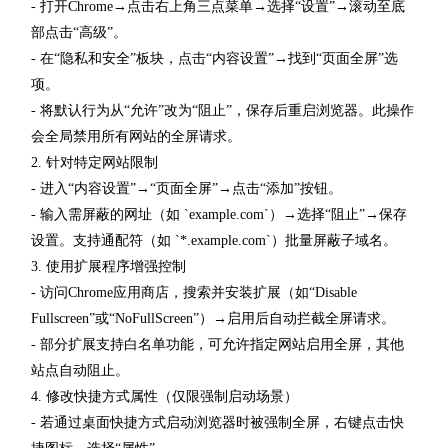
- 打开Chrome→点击右上角三点菜单→选择“设置”→滚动至底
部点击“高级”。
- 在“隐私和安全”板块，点击“内容设置”→找到“页面全屏”选
项。
- 将默认行为从“允许”改为“阻止”，保存后重启浏览器。此操作
会全局禁用所有网站的全屏请求。
2. 针对特定网站限制
- 进入“内容设置”→“页面全屏”→点击“添加”按钮。
- 输入需屏蔽的网址（如 `example.com`）→选择“阻止”→保存
设置。支持通配符（如 `*.example.com`）批量屏蔽子域名。
3. 使用扩展程序增强控制
- 访问Chrome应用商店，搜索并安装扩展（如“Disable
Fullscreen”或“NoFullScreen”）→启用后自动拦截全屏请求。
- 部分扩展支持白名单功能，可允许指定网站启用全屏，其他
站点自动阻止。
4. 修改快捷方式属性（仅限强制启动场景）
- 若通过桌面快捷方式启动浏览器时被强制全屏，右键点击快