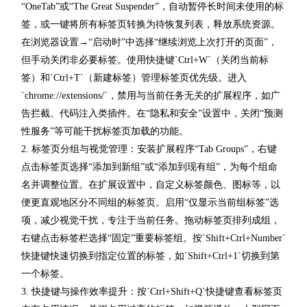
“OneTab”或“The Great Suspender”，自动暂停长时间未使用的标
签，或一键将所有标签页转换为待恢复列表，释放系统资源。
在浏览器设置→“启动时”中选择“继续浏览上次打开的页面”，
但手动关闭非必要标签。使用快捷键`Ctrl+W`（关闭当前标
签）和`Ctrl+T`（新建标签）管理标签页优先级。进入
`chrome://extensions/`，禁用与当前任务无关的扩展程序，如广
告拦截、代码注入类插件。在“隐私和安全”设置中，关闭“预测
性服务”等可能干扰标签页加载的功能。
2. 标签页分组与视觉管理：安装扩展程序“Tab Groups”，右键
点击标签页选择“添加到新组”或“添加到现有组”，为每个组命
名并调整位置。在扩展设置中，自定义标签颜色、图标等，以
便更直观地区分不同组的标签页。启用“仅显示当前组标签”选
项，减少视觉干扰，专注于当前任务。拖动标签页排列成组，
右键点击标签栏选择“固定”重要标签组。按`Shift+Ctrl+Number`
快捷键快速切换到指定位置的标签，如`Shift+Ctrl+1`切换到第
一个标签。
3. 快捷键与操作效率提升：按`Ctrl+Shift+Q`快捷键查看标签页