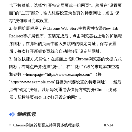
击下拉菜单，选择“打开特定网页或一组网页”。然后在“设置页
面”的“主页”部分，输入想要设置为首页的特定网址，点击“保
存”按钮即可完成设置。
2. 使用扩展程序：在Chrome Web Store中搜索并安装New Tab
Redirect等扩展程序。安装完成后，点击浏览器右上角的扩展程
序图标，在弹出的页面中输入要跳转的特定网址，保存设置
后，每次打开新标签页就会自动跳转到设定的网址。
3. 修改快捷方式属性：在桌面上找到Chrome浏览器的快捷方式
图标，右键点击并选择“属性”。在“目标”字段的末尾添加空格
和参数`--homepage="https://www.example.com"`（将
`https://www.example.com`替换为想要设置的特定网址），然后
点击“确定”按钮。以后每次通过该快捷方式打开Chrome浏览
器，新标签页都会自动打开设定的网址。
继续阅读
Chrome浏览器是否支持网页多线程加载
07-24