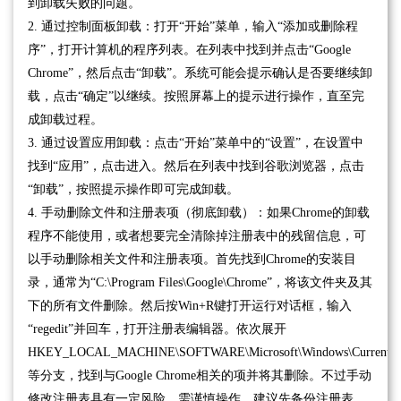
到卸载失败的问题。
2. 通过控制面板卸载：打开“开始”菜单，输入“添加或删除程
序”，打开计算机的程序列表。在列表中找到并点击“Google
Chrome”，然后点击“卸载”。系统可能会提示确认是否要继续卸
载，点击“确定”以继续。按照屏幕上的提示进行操作，直至完
成卸载过程。
3. 通过设置应用卸载：点击“开始”菜单中的“设置”，在设置中
找到“应用”，点击进入。然后在列表中找到谷歌浏览器，点击
“卸载”，按照提示操作即可完成卸载。
4. 手动删除文件和注册表项（彻底卸载）：如果Chrome的卸载
程序不能使用，或者想要完全清除掉注册表中的残留信息，可
以手动删除相关文件和注册表项。首先找到Chrome的安装目
录，通常为“C:\Program Files\Google\Chrome”，将该文件夹及其
下的所有文件删除。然后按Win+R键打开运行对话框，输入
“regedit”并回车，打开注册表编辑器。依次展开
HKEY_LOCAL_MACHINE\SOFTWARE\Microsoft\Windows\CurrentVersi
等分支，找到与Google Chrome相关的项并将其删除。不过手动
修改注册表具有一定风险，需谨慎操作，建议先备份注册表。