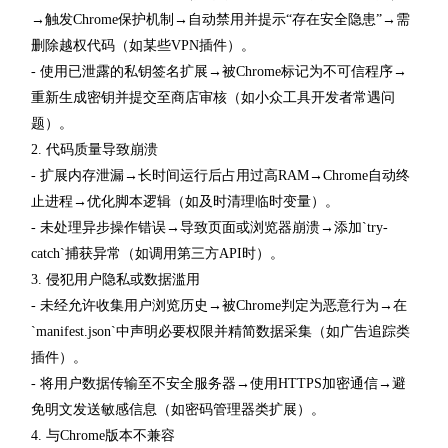
→触发Chrome保护机制→自动禁用并提示“存在安全隐患”→需
删除越权代码（如某些VPN插件）。
- 使用已泄露的私钥签名扩展→被Chrome标记为不可信程序→
重新生成密钥并提交至商店审核（如小众工具开发者常遇问
题）。
2. 代码质量导致崩溃
- 扩展内存泄漏→长时间运行后占用过高RAM→Chrome自动终
止进程→优化脚本逻辑（如及时清理临时变量）。
- 未处理异步操作错误→导致页面或浏览器崩溃→添加`try-
catch`捕获异常（如调用第三方API时）。
3. 侵犯用户隐私或数据滥用
- 未经允许收集用户浏览历史→被Chrome判定为恶意行为→在
`manifest.json`中声明必要权限并精简数据采集（如广告追踪类
插件）。
- 将用户数据传输至不安全服务器→使用HTTPS加密通信→避
免明文发送敏感信息（如密码管理器类扩展）。
4. 与Chrome版本不兼容