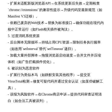
- 扩展未适配新版浏览器API→在系统更新后失效→定期检查
`chrome://extensions/`的兼容性提示→升级代码至最新规范（如
Manifest V3迁移）。
- 依赖已废弃的Web技术→替换为标准接口→确保功能在现代内
核中正常运行（如Flash相关插件被淘汰）。
5. 过度消耗系统资源
- 后台脚本无限循环→持续占用CPU资源→限制任务执行频率
（如改用`setInterval`替代`setTimeout`递归）。
- 加载大量外部脚本→拖慢浏览器启动速度→合并文件并压缩
体积（如广告拦截插件优化）。
6. 被识别为恶意软件
- 扩展行为类似木马（如静默安装其他程序）→提交至
VirusTotal检测→修复可疑代码并通过安全认证（如某些破解工
具）。
- 误报为风险软件→在Chrome商店申诉→提供代码审查证明清
白（如合法工具被误判）。