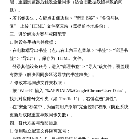
能，重启浏览器后触发全量同步（适合旧数据残留导致的问
题）。
- 若书签丢失，右键点击侧边栏 > “管理书签” > “备份与恢
复”，上传 `HTML` 文件至云端（需提前本地备份）。
三、进阶解决方案与权限配置
1. 跨设备手动合并数据：
- 在电脑端导出书签（点击右上角三点菜单 > “书签” > “管理书
签” > “导出”），保存为 `HTML` 文件。
- 登录其他设备账号，进入“管理书签” > “导入”该文件，覆盖现
有数据（解决因同步延迟导致的书签缺失）。
2. 修改本地同步文件夹权限：
- 按 `Win+R` 输入 `%APPDATA%\Google\Chrome\User Data\`，
找到对应账号文件夹（如 `Profile 1`），右键点击“属性”。
- 在“安全”标签中，为当前用户添加“完全控制”权限（防止系统
更新后权限重置导致同步失败）。
四、替代方案与预防措施
1. 使用独立配置文件隔离账号：