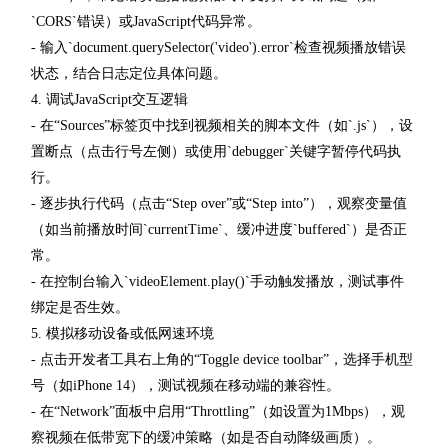
`CORS`错误）或JavaScript代码异常。
- 输入`document.querySelector('video').error`检查视频播放错误
状态，结合日志定位具体问题。
4. 调试JavaScript交互逻辑
- 在“Sources”标签页中找到视频相关的脚本文件（如`.js`），设
置断点（点击行号左侧）或使用`debugger`关键字暂停代码执
行。
- 逐步执行代码（点击“Step over”或“Step into”），观察变量值
（如当前播放时间`currentTime`、缓冲进度`buffered`）是否正
常。
- 在控制台输入`videoElement.play()`手动触发播放，测试事件
绑定是否生效。
5. 模拟移动设备或低网速环境
- 点击开发者工具右上角的“Toggle device toolbar”，选择手机型
号（如iPhone 14），测试视频在移动端的兼容性。
- 在“Network”面板中启用“Throttling”（如设置为1Mbps），观
察视频在低带宽下的缓冲策略（如是否自动降级画质）。