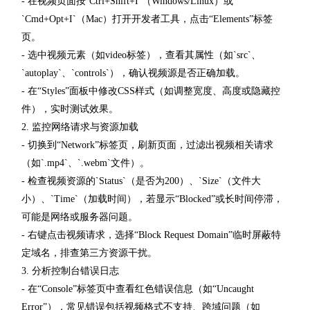
- 在视频页面按`Ctrl+Shift+I`（Windows/Linux）或
`Cmd+Opt+I`（Mac）打开开发者工具，点击“Elements”标签
页。
- 选中视频元素（如video标签），查看其属性（如`src`、
`autoplay`、`controls`），确认视频源是否正确加载。
- 在“Styles”面板中修改CSS样式（如调整宽度、高度或隐藏控
件），实时测试效果。
2. 监控网络请求与资源加载
- 切换到“Network”标签页，刷新页面，过滤出视频相关请求
（如`.mp4`、`.webm`文件）。
- 检查视频资源的`Status`（是否为200）、`Size`（文件大
小）、`Time`（加载时间），若显示“Blocked”或长时间停滞，
可能是网络或服务器问题。
- 右键点击视频请求，选择“Block Request Domain”临时屏蔽特
定域名，排查第三方资源干扰。
3. 分析控制台错误日志
- 在“Console”标签页中查看红色错误信息（如“Uncaught
Error”），常见错误包括视频格式不支持、跨域问题（如