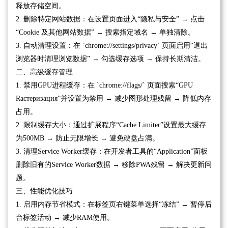
释放存储空间。
2. 删除特定网站数据：在设置页面进入“隐私与安全” → 点击
“Cookie 及其他网站数据” → 搜索指定域名 → 单独清除。
3. 自动清理设置：在 `chrome://settings/privacy` 页面启用“退出
浏览器时清理浏览数据” → 勾选缓存选项 → 保持长期清洁。
二、高级缓存管理
1. 禁用GPU进程缓存：在 `chrome://flags/` 页面搜索“GPU
Raстеризация”并设置为禁用 → 减少图形处理残留 → 降低内存
占用。
2. 限制缓存大小：通过扩展程序“Cache Limiter”设置最大缓存
为500MB → 防止无限增长 → 避免硬盘占满。
3. 清理Service Worker缓存：在开发者工具的“Application”面板
删除旧有的Service Worker数据 → 移除PWA残留 → 解决更新问
题。
三、性能优化技巧
1. 启用内存节省模式：在标签页右键菜单选择“冻结” → 暂停后
台标签活动 → 减少RAM使用。