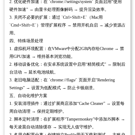
2. 优化硬件加速：在 `chrome://settings/system` 页面启用“使用
硬件加速” → 由显卡处理图像解码 → 提升渲染效率。
3. 关闭不必要的扩展：通过 `Ctrl+Shift+E`（Mac用
`Cmd+Shift+E`）管理扩展程序 → 禁用开机自启 → 减少资源占
用。
四、特殊场景处理
1. 虚拟机环境配置：在VMware中分配2GB内存给Chrome → 禁
用GPU加速 → 维持基本浏览功能。
2. 移动设备优化：在安卓系统设置中启用“精简模式” → 限制后
台活动 → 延长电池续航。
3. 老旧电脑适配：在 `chrome://flags/` 页面开启“Rendering
Settings” → 设置为低配模式 → 防止卡顿崩溃。
五、自动化维护方案
1. 安装清理插件：通过扩展商店添加“Cache Cleaner” → 设置每
周自动清理 → 保持定期维护。
2. 脚本定时清理：在扩展程序“Tampermonkey”中添加JS脚本 →
每天凌晨自动清除缓存 → 实现无人值守维护。
3. 多用户配置分离：创建独立Profile用于下载和测试 → 主账户