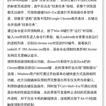
的Chrome图标，选择“任务管理器”。在弹出窗口中找到无响应
的标签页或进程，选中后点击“结束任务”按钮。若整个浏览器
都无法操作，可按快捷键Shift+Esc直接打开系统级任务管理
器，切换至“进程”选项卡找到Google Chrome相关条目，右键点
击并选择“结束任务”。
通过命令提示符强制终止。按下Win+R键打开“运行”对话框，
输入cmd并回车进入命令行界面。输入tasklist命令查看当前运行
的进程列表，识别出chrome.exe对应的PID编号。接着执行
taskkill /F /IM chrome.exe指令，该命令会强制结束所有Chrome
实例且无需确认提示。
调用系统级强制退出功能。在macOS系统中点击Dock栏的
Chrome图标后按住Command键，此时菜单栏会出现“强制退出”
选项；Windows用户则可通过开始菜单右键快捷方式选择相同
功能。此方法能确保应用程序完整退出而非仅关闭当前窗口。
利用快捷组合键应急操作。同时按下Ctrl+Shift+Esc可调出浏览
器自有的性能监控面板，在此界面可直接终止冻结的页面或插
件进程。对于完全卡死的极端情况，连续两次按下Alt+F4也能
触发强制关闭机制。