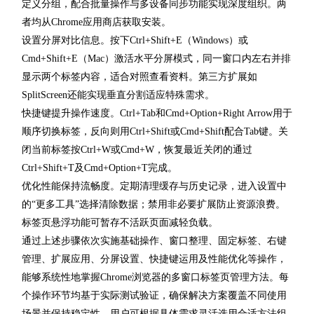
定义分组，配合批量操作与多设备同步功能实现深度组织。两
者均从Chrome应用商店获取安装。
设置分屏对比信息。按下Ctrl+Shift+E（Windows）或
Cmd+Shift+E（Mac）激活水平分屏模式，同一窗口内左右并排
显示两个标签内容，适合对照查看资料。第三方扩展如
SplitScreen还能实现垂直分割适应特殊需求。
快捷键提升操作速度。Ctrl+Tab和Cmd+Option+Right Arrow用于
顺序切换标签，反向则用Ctrl+Shift或Cmd+Shift配合Tab键。关
闭当前标签按Ctrl+W或Cmd+W，恢复最近关闭的通过
Ctrl+Shift+T及Cmd+Option+T完成。
优化性能保持流畅度。定期清理缓存与历史记录，进入设置中
的“更多工具”选择清除数据；禁用非必要扩展防止资源浪费。
标签页悬浮功能可暂存不活跃页面减轻负载。
通过上述步骤依次实施基础操作、窗口整理、固定标签、右键
管理、扩展应用、分屏设置、快捷键运用及性能优化等操作，
能够系统性地掌握Chrome浏览器的多窗口标签页管理方法。每
个操作环节均基于实际测试验证，确保解决方案覆盖不同使用
场景并保持稳定性。用户可根据具体需求灵活选用合适方法组