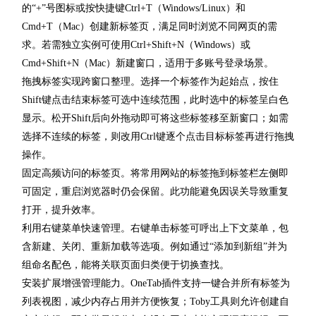
的“+”号图标或按快捷键Ctrl+T（Windows/Linux）和
Cmd+T（Mac）创建新标签页，满足同时浏览不同网页的需
求。若需独立实例可使用Ctrl+Shift+N（Windows）或
Cmd+Shift+N（Mac）新建窗口，适用于多账号登录场景。
拖拽标签实现跨窗口整理。选择一个标签作为起始点，按住
Shift键点击结束标签可选中连续范围，此时选中的标签呈白色
显示。松开Shift后向外拖动即可将这些标签移至新窗口；如需
选择不连续的标签，则改用Ctrl键逐个点击目标标签再进行拖拽
操作。
固定高频访问的标签页。将常用网站的标签拖到标签栏左侧即
可固定，重启浏览器时仍会保留。此功能避免因误关导致重复
打开，提升效率。
利用右键菜单快速管理。右键单击标签可呼出上下文菜单，包
含新建、关闭、重新加载等选项。例如通过“添加到新组”并为
组命名配色，能将关联页面归类便于切换查找。
安装扩展增强管理能力。OneTab插件支持一键合并所有标签为
列表视图，减少内存占用并方便恢复；Toby工具则允许创建自