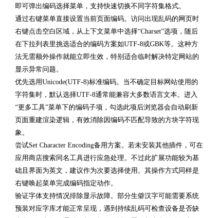
即可弹出编码选择菜单，支持快速切换不同字符集格式。
通过右键菜单直接设置当前页面编码。访问出现乱码的网页时
右键点击空白区域，从上下文菜单中选择“Charset”选项，随后
在下拉列表里挑选适合的编码方案如UTF-8或GBK等。这种方
法无需额外操作就能立即生效，特别适合临时解决特定网站的
显示异常问题。
优先选用Unicode(UTF-8)标准编码。当不确定目标网站使用的
字符集时，默认选择UTF-8通常能兼容大多数语言文本。进入
“更多工具”菜单下的编码子项，勾选此项后浏览器会自动刷新
页面重建渲染逻辑，有效消除因编码不匹配导致的方块字符现
象。
尝试Set Character Encoding备用方案。若未安装其他插件，可在
应用商店搜索同名工具进行应急处理。不过此扩展功能较为基
础且界面为英文，建议作为次要选择使用。其操作方式同样是
右键唤起菜单完成编码指定动作。
验证字体支持情况排除显示故障。部分生僻汉字可能需要系统
预装对应字库才能正常呈现，遇到持续乱码可检查设备是否缺