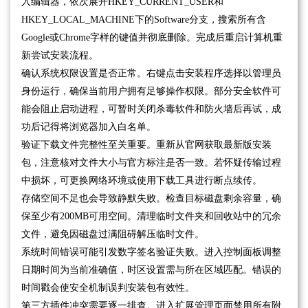
入编辑器，依次展开HKEY_CURRENT_USER和
HKEY_LOCAL_MACHINE下的Software分支，搜索所有含
Google或Chrome字样的键值并彻底删除。完成后重启计算机重
新尝试安装流程。
确认系统权限设置是否正常。右键点击安装程序选择以管理员
身份运行，确保当前用户拥有足够操作权限。部分安全软件可
能会阻止启动进程，可暂时关闭杀毒软件和防火墙后再试，成
功后记得将浏览器加入白名单。
验证下载文件完整性至关重要。重新从官网获取最新版安装
包，注意核对文件大小与官方标注是否一致。若怀疑传输过程
中损坏，可更换网络环境或使用下载工具进行断点续传。
存储空间不足也会导致静默失败。检查目标磁盘剩余容量，确
保至少有200MB可用空间。清理临时文件夹和回收站中的冗余
文件，避免因磁盘过满阻碍解压临时文件。
系统时间错误可能引发数字签名验证失败。进入控制面板调整
日期时间为当前准确值，时区设置需与所在区域匹配。错误的
时间戳会使安全机制误判安装包有效性。
第三方插件冲突需要逐一排查。进入扩展管理页面禁用所有附