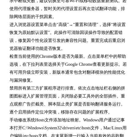
求中断或失败，建议切换至可靠Wi-Fi或移动数据重新测试。若
使用代理服务器，暂时关闭代理设置后再次尝试翻译功能，排
除网络层面的干扰因素。
进入浏览器设置菜单点击“高级”→“重置和清理”，选择“将设置
恢复为原始默认设置”。此操作可清除因误操作导致的配置错
误，修复因个性化设置引发的兼容性问题。重置完成后重启浏
览器验证翻译功能是否恢复。
检查当前使用的Chrome版本是否为最新。点击菜单栏中的帮助
选项，在下拉列表里选择关于Google Chrome查看更新提示。若
有可用升级立即安装，新版本通常包含对翻译模块的性能优化
与漏洞修复。
禁用所有第三方扩展程序进行排查。依次点击地址栏右侧的拼
图图标进入扩展管理页面，关闭除必要工具外的全部插件。重
点观察广告拦截类、脚本阻止类扩展是否影响翻译服务运行。
逐个启用插件定位冲突项，移除存在问题的扩展程序。
手动修改系统Hosts文件添加地址映射。Windows用户通过记事
本打开C:\Windows\System32\drivers\etc\hosts文件，Mac/Linux用
户编辑/etc/hosts文档。在末尾新增一行输入当前有效的谷歌翻