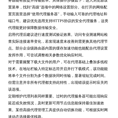
务器能有效提升传输效率。具体操作步骤如下：进入浏览器设
置菜单，找到“高级”选项中的网络设置部分。在打开的网络配
置页面里选择“使用代理服务器”，手动输入可靠的代理地址和
端口号。建议优先选用支持HTTPS协议的安全代理服务，这类
代理能更好保障数据传输安全。
启用代理后建议进行速度测试验证效果。访问专业测速网站检
查实际连接速率变化，若发现速度未改善则需更换其他代理节
点。部分企业级路由器内置的缓存加速功能也能配合代理设置
发挥作用，可尝试调整相关参数优化响应时间。
对于需要频繁下载大文件的用户，可在代理基础上叠加多线程
技术。在地址栏输入特定标志符开启并行下载模式，该功能能
将单个文件分割为多个数据块同时传输，显著缩短完成时间。
但需注意并非所有代理都支持此特性，出现错误提示时应关闭
该选项。
定期维护代理列表同样重要。过时的代理服务器可能出现响应
延迟或失效情况，及时更新可用节点信息能保持最佳加速效
果。某些高级代理管理工具提供自动切换功能，可根据实时网
速动态选择最优线路。