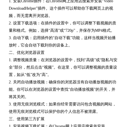
1. 安装Chrome插件：在Chrome网上应用店搜索并安装“Video
DownloadHelper”插件。这个插件可以帮助你下载网页上的视
频，而无需离开浏览器。
2. 设置下载选项：在插件的设置中，你可以调整下载视频的质
量和格式。例如，选择“高清”或“720p”，并保存为MP4格式。
3. 自动下载：启用插件的“自动下载”功能，这样当视频开始播
放时，它会自动下载到你的设备上。
二、优化浏览器设置
1. 调整视频质量：在浏览器的设置中，找到“高级”或“隐私与安
全”部分，然后点击“视频”。在这里，你可以调整视频的质量设
置，如从“低”改为“高”。
2. 关闭自动播放视频：确保你的浏览器没有自动播放视频的功
能。你可以在浏览器的设置中查找“自动播放视频”的开关，并
将其关闭。
3. 使用无痕浏览模式：如果你经常需要访问包含视频的网站，
使用无痕浏览模式可以保护你的个人信息不被泄露。
三、使用第三方扩展
1. 安装视频下载扩展：在Chrome网上应用店搜索并安装