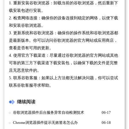
1. 重新安装谷歌浏览器：卸载当前的谷歌浏览器，然后重新下
载安装包进行安装。
2. 检查网络连接：确保你的设备连接到稳定的网络，以便下载
和安装谷歌浏览器。
3. 更新系统和谷歌浏览器：确保你的操作系统和谷歌浏览器都
是最新版本。你可以访问谷歌浏览器的官方网站或应用商店，
查看是否有可用的更新。
4. 使用官方下载渠道：尽量通过谷歌浏览器的官方网站或其他
可靠的第三方下载渠道下载安装包，以确保下载的文件是完整
且无恶意软件的。
5. 联系谷歌客服：如果以上方法都无法解决问题，你可以尝试
联系谷歌客服寻求帮助。
继续阅读
谷歌浏览器插件后台服务异常自动检测技术
06-17
Chrome浏览器插件提示无效签名怎么办
06-18