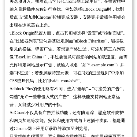
关选项进入。接着点击“打开Chrome网上应用店”，在搜索框中
输入目标插件名称进行查找。例如选择uBlock Origin时，找到
后点击“添加到Chrome”按钮完成安装，安装完毕后插件图标会
出现在浏览器右上角。
uBlock Origin配置方面，点击其图标选择“设置”或“控制面板”。
在“过滤器列表”里勾选基础规则如“uBlock Filterlists”，能拦截
常见的横幅、弹窗广告。若想更严格过滤，可添加第三方列表
像“EasyList China+”，不过要留意可能影响网站加载速度。如需
允许特定网站显示广告，就输入域名（如`*.example.com`）并
选“不过滤”；若要屏蔽特定元素，可在“我的过滤规则”中添加
CSS或JS代码，比如`||baidu.com/ads/*`。
Adblock Plus的使用略有不同，进入“选项”→“可接受的广告”，
勾选“允许一些非侵入式的广告”，这样既能支持网站正常运
营，又能减少对用户的干扰。
AdGuard不仅具备广告拦截功能，还有防追踪、恶意软件防护
和网页加速等功能。安装和使用方式与上述插件类似，都是通
过Chrome网上应用店获取并添加至浏览器。
日常维护也很重要。要定期检查插件更新，在扩展程序页面查