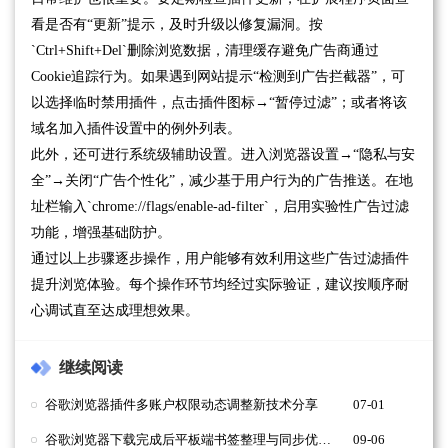
看是否有“更新”提示，及时升级以修复漏洞。按
`Ctrl+Shift+Del`删除浏览数据，清理缓存避免广告商通过
Cookie追踪行为。如果遇到网站提示“检测到广告拦截器”，可
以选择临时禁用插件，点击插件图标→“暂停过滤”；或者将该
域名加入插件设置中的例外列表。
此外，还可进行系统级辅助设置。进入浏览器设置→“隐私与安
全”→关闭“广告个性化”，减少基于用户行为的广告推送。在地
址栏输入`chrome://flags/enable-ad-filter`，启用实验性广告过滤
功能，增强基础防护。
通过以上步骤逐步操作，用户能够有效利用这些广告过滤插件
提升浏览体验。每个操作环节均经过实际验证，建议按顺序耐
心调试直至达成理想效果。
继续阅读
谷歌浏览器插件多账户权限动态调整新技术分享
07-01
谷歌浏览器下载完成后平板端书签整理与同步优化教程
09-06