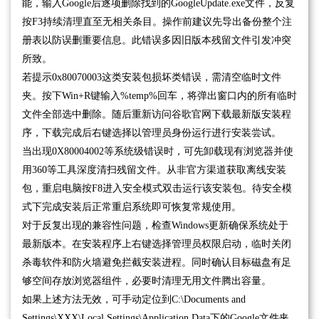
能，输入Google后逐项删除找到的GoogleUpdate.exe文件，反复
按F3持续清理直至无相关条目。操作前建议先导出备份整个注
册表以防误删重要信息。此错误多因旧版本残留文件引发冲突
所致。
若提示0x80070003这类安装包损坏类错误，需清空临时文件
夹。按下Win+R键输入%temp%回车，将弹出窗口内的所有临时
文件全部选中删除。随后重新访问谷歌官网下载最新版安装程
序，下载完成后右键选择以管理员身份运行进行安装尝试。
当出现0X80004002等系统级错误时，可先卸载现有浏览器并使
用360等工具深度清扫残留文件。从非官方渠道获取离线安装
包，重启电脑按F8进入安全模式双击运行该安装包。待安全模
式下完成安装后正常重启系统即可恢复常规使用。
对于反复出现的兼容性问题，检查Windows更新确保系统处于
最新版本。在安装程序上右键选择管理员权限启动，临时关闭
杀毒软件和防火墙避免拦截安装进程。同时确认目标磁盘有足
够空间存放浏览器组件，必要时清理无用文件腾出容量。
如果上述方法无效，可手动定位到C:\Documents and
Settings\XXX\Local Settings\Application Data下的Google文件夹