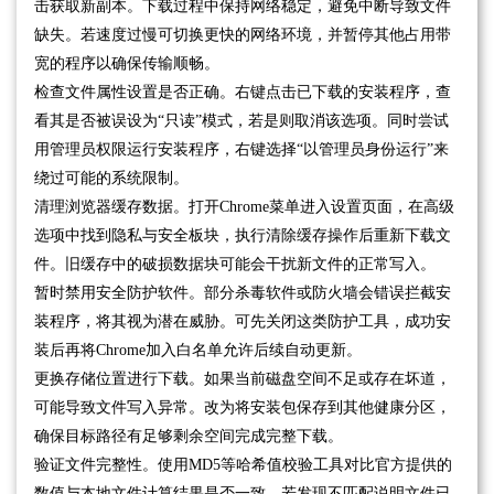
击获取新副本。下载过程中保持网络稳定，避免中断导致文件
缺失。若速度过慢可切换更快的网络环境，并暂停其他占用带
宽的程序以确保传输顺畅。
检查文件属性设置是否正确。右键点击已下载的安装程序，查
看其是否被误设为“只读”模式，若是则取消该选项。同时尝试
用管理员权限运行安装程序，右键选择“以管理员身份运行”来
绕过可能的系统限制。
清理浏览器缓存数据。打开Chrome菜单进入设置页面，在高级
选项中找到隐私与安全板块，执行清除缓存操作后重新下载文
件。旧缓存中的破损数据块可能会干扰新文件的正常写入。
暂时禁用安全防护软件。部分杀毒软件或防火墙会错误拦截安
装程序，将其视为潜在威胁。可先关闭这类防护工具，成功安
装后再将Chrome加入白名单允许后续自动更新。
更换存储位置进行下载。如果当前磁盘空间不足或存在坏道，
可能导致文件写入异常。改为将安装包保存到其他健康分区，
确保目标路径有足够剩余空间完成完整下载。
验证文件完整性。使用MD5等哈希值校验工具对比官方提供的
数值与本地文件计算结果是否一致。若发现不匹配说明文件已