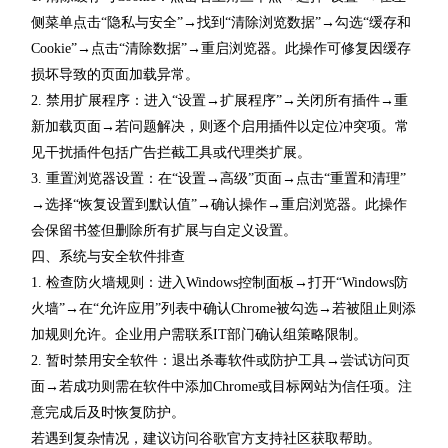
侧菜单点击“隐私与安全”→找到“清除浏览数据”→勾选“缓存和
Cookie”→点击“清除数据”→重启浏览器。此操作可修复因缓存
损坏导致的页面加载异常。
2. 禁用扩展程序：进入“设置→扩展程序”→关闭所有插件→重
新加载页面→若问题解决，则逐个启用插件以定位冲突项。常
见干扰插件包括广告拦截工具或代理类扩展。
3. 重置浏览器设置：在“设置→高级”页面→点击“重置和清理”
→选择“恢复设置到默认值”→确认操作→重启浏览器。此操作
会保留书签但删除所有扩展与自定义设置。
四、系统与安全软件排查
1. 检查防火墙规则：进入Windows控制面板→打开“Windows防
火墙”→在“允许应用”列表中确认Chrome被勾选→若被阻止则添
加规则允许。企业用户需联系IT部门确认组策略限制。
2. 暂时禁用安全软件：退出杀毒软件或防护工具→尝试访问页
面→若成功则需在软件中添加Chrome或目标网站为信任项。注
意完成后及时恢复防护。
若遇到复杂情况，建议访问谷歌官方支持社区获取帮助。