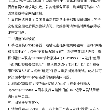
`https://www.baidu.com`）或应用程序→尝试刷新页面→确认是
否所有网络请求均失败。若其他服务正常，则问题可能集中在
浏览器或特定网站限制。
2. 重启网络设备：关闭并重新启动路由器和调制解调器→等待
设备完全启动后再次尝试访问。此操作可清除临时网络故障或
IP冲突问题。
二、调整DNS设置
1. 手动更换DNS服务器：右键点击任务栏网络图标→选择“网络
和共享中心”→点击“更改适配器设置”→右键当前网络连接→选
择“属性”→双击“Internet协议版本4（TCP/IPv4）”→选择“使用
下面的DNS服务器地址”→输入首选DNS`114.114.114.114`和备
用DNS`8.8.8.8`→点击“确定”保存→重启浏览器测试。此方法可
解决因本地DNS解析错误导致的访问问题。
2. 刷新DNS缓存：按`Win+R`输入`cmd`→在命令行输入
`ipconfig/flushdns`→回车执行→清除旧的DNS记录→尝试重新
访问目标页面。
三、浏览器配置优化
1. 清除缓存与Cookie：点击右上角三个点→选择“设置”→在左