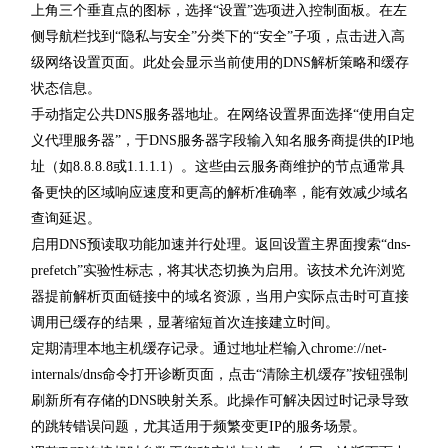
上角三个垂直点的图标，选择“设置”选项进入控制面板。在左
侧导航栏找到“隐私与安全”分类下的“安全”子项，点击进入高
级网络设置页面。此处会显示当前使用的DNS解析策略和缓存
状态信息。
手动指定公共DNS服务器地址。在网络设置界面选择“使用自定
义代理服务器”，于DNS服务器字段输入知名服务商提供的IP地
址（如8.8.8.8或1.1.1.1）。这些由云服务商维护的节点通常具
备更快的区域响应速度和更高的解析准确率，能有效减少域名
查询延迟。
启用DNS预读取功能加速并行处理。返回设置主界面搜索“dns-
prefetch”实验性标志，将其状态切换为启用。该技术允许浏览
器提前解析页面链接中的域名资源，当用户实际点击时可直接
调用已缓存的结果，显著缩短首次连接建立时间。
定期清理本地主机缓存记录。通过地址栏输入chrome://net-
internals/dns命令打开诊断页面，点击“清除主机缓存”按钮强制
刷新所有存储的DNS映射关系。此操作可解决因过时记录导致
的跳转错误问题，尤其适用于频繁变更IP的服务场景。