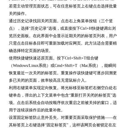
若需主动管理页面状态，可在任意标签页上右键点击选择批量
关闭操作。
通过历史记录找回关闭页面。点击右上角菜单按钮（三个竖
点），选择“历史记录”选项，或直接按下Ctrl+H快捷键调出浏
览历史面板。在此界面中会显示近期关闭的标签页列表，用户
只需点击目标条目即可重新加载对应网页。此方法适合需要精
确选择特定页面的场景。
使用快捷键快速还原页面。按下Ctrl+Shift+T组合键
（Windows/Linux系统）或Cmd+Shift+T（Mac系统），能瞬间
恢复最近一次关闭的标签页。重复操作该快捷键可逐步回溯更
多已关闭的页面，效率较高且无需鼠标介入。
利用右键菜单实现定向恢复。将光标移至标签栏右侧空白处右
键单击，弹出的上下文菜单中包含“重新打开关闭的标签页”选
项。点击后系统会自动按顺序依次重启之前被关掉的窗口，适
用于连续误操作后的批量补救。
设置固定标签防止意外丢失。对重要页面采取保护措施——在
其标签页上右键选择“固定标签页”，这样该网页会被锁定在左