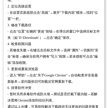
项。
2. 定位高级设置
- 在设置页面底部点击“高级”→展开“下载内容”模块→找到“位
置”一栏。
3. 修改下载路径
- 点击“位置”右侧的“更改”按钮→在弹出的窗口中选择目标文件
夹（如`D:\Downloads`）→点击“确定”保存。
4. 检查权限问题
- 若修改失败→右键点击目标文件夹→选择“属性”→切换到“安
全”标签→确保当前用户拥有“写入”权限→若未授权可点击“编
辑”添加权限。
5. 更新或重装浏览器
- 进入“帮助”→点击“关于Google Chrome”→自动检查并安装最
新版本→若问题依旧可卸载后官网重新下载。
6. 排查软件冲突
- 暂时关闭杀毒软件或防火墙→测试是否拦截下载功能→若解
决需将Chrome添加到信任列表。
通过以上步骤，可系统性解决下载路径无法更改的问题并恢复