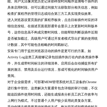
能。用户无法像浏览历史记录那样按时间顺序追溯每个插件的
具体启用时段。但可以通过间接方法获取部分相关信息，例如
检查扩展程序的管理日志或结合第三方工具实现类似效果。
进入浏览器设置页面的扩展程序板块，点击目标插件对应的详
细信息按钮。在描述页面底部通常会显示上次更新时间和版本
号，这些信息虽不构成完整时间线，但能帮助判断该插件近期
是否被加载过。高级用户可通过开发者模式导出扩展的使用统
计数据，其中可能包含粗略的时间戳标记。
安装专门用于监控浏览器活动的插件是更可行的方案。如
Activity Log这类工具能够记录包括插件执行在内的各类操作事
件，并生成带时间标注的详细清单。启用后会自动捕捉所有扩
展的激活、禁用及后台运行情况，形成可视化的时间轴供用户
查阅。
对于企业级需求，可部署MDM管理系统对员工设备的Chrome
进行集中管控。这类解决方案通常包含详细的审计功能，不仅
能追踪插件使用时间线，还能生成报表分析员工的工作效率与
上网行为模式。不过普通个人用户较少采用此类复杂方案。
手动创建文档是最基础的替代方式。每次安装或卸载插件时主