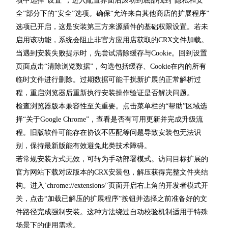
项中选择“设置”，进入配置界面后滚动到底部找到“隐私和安
全”部分下的“安全”选项。确保“允许来自其他商店的扩展程序”
选项已开启，这是安装第三方来源插件的基础权限设置。若未
启用该功能，系统会阻止非官方应用店获取的CRX文件加载。
当遇到安装失败提示时，先尝试清除缓存与Cookie。回到设置
页面点击“清除浏览数据”，勾选包括缓存、Cookie在内的所有
临时文件进行删除。过期数据可能干扰新扩展的正常解析过
程，重启浏览器后重新执行安装操作验证是否解决问题。
检查浏览器版本兼容性至关重要。点击菜单栏的“帮助”区域选
择“关于Google Chrome”，查看是否有可用更新并完成升级流
程。旧版软件可能存在协议不匹配等问题导致安装包无法识
别，保持最新版能有效避免此类技术障碍。
若常规安装方式无效，可转为手动部署模式。访问目标扩展的
官方网站下载对应版本的CRX安装包，解压获得完整文件夹结
构。进入`chrome://extensions/`页面开启右上角的开发者模式开
关，点击“加载已解压的扩展程序”按钮并选择之前准备好的文
件路径完成强制安装。这种方法绕过自动校验机制适用于特殊
场景下的使用需求。