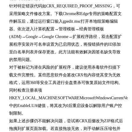
针对特定错误代码如CRX_REQUIRED_PROOF_MISSING，可
采用策略文件修改方案。下载Chrome和Edge专用的策略配置文
件解压后，通过运行窗口输入gpedit.msc打开本地组策略编辑
器。依次进入计算机配置→管理模板→经典管理模板
(ADM)→Google→Google Chrome→扩展程序路径，双击配置扩
展程序安装许可名单设置为已启用状态，将报错插件的ID添加
至白名单列表并保存更改。此方法能有效解决因签名缺失导致
的禁用问题。
对于被标记为潜在风险的扩展程序，建议使用杀毒软件扫描下
载文件完整性。某些恶意软件会篡改CRX包内容使其变为无效
格式，运用360等安全工具进行全盘查杀可恢复原始文件结构。
同时检查注册表项
HKEY_LOCAL_MACHINESOFTWAREMicrosoftWindowsCurrentVersion
中的EnableLUA键值，将其改为0后重启设备以解除用户账户控
制限制。
如果上述步骤仍不能解决问题，尝试将CRX后缀改为ZIP格式后
拖拽到扩展页面加载。若直接拖放无效，则手动解压压缩包并