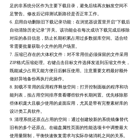
足的非系统分区作为主要下载目录，避免后续再次触发空间不
足警告。修改后记得测试新路径是否正常工作。
6. 启用自动删除旧下载记录功能：在浏览器设置里开启“下载后
自动清除历史记录”开关。该功能会在每次成功下载完成后移除
对应的条目信息，防止长期积累占用过多数据库空间。适合经
常需要批量获取小文件的用户场景。
7. 压缩已存在的大体积文件：对不常用但必须保留的文件采用
ZIP格式压缩处理。右键点击目标文件选择发送到压缩文件夹，
既能减少占用又能方便日后解压使用。注意重要文档最好额外
做好异地备份再执行此操作。
8. 卸载不常用的应用程序释放空间：打开控制面板的程序和功
能列表，按占用空间排序查看哪些软件长期闲置。优先移除那
些体积庞大且极少使用的桌面应用，尤其是带有完整素材库的
设计类工具软件。
9. 清理系统还原点占用的空间：通过创建较新的系统镜像替代
旧有的多个还原点。在磁盘属性页面的性能选项卡中调整最大
使用量限制，平衡快速恢复需求与实际存储消耗之间的关系。