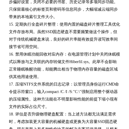
步偏好设置，关闭不必要的书签、历史记录等多项同步功能。
只保留最核心的标签页和密码等信息同步，大幅缩减云端同步
带来的本地索引文件大小。
15. 定期执行全盘碎片整理：使用内置的磁盘碎片整理工具优化
文件存放布局。虽然SSD固态硬盘不需要频繁做这个操作，但
对于传统机械硬盘来说，良好的碎片率能有效提升读写效率间
接节省可用空间。
16. 禁用休眠功能回收对应内存：在电源管理计划中关闭休眠模
式以释放与之关联的内存转储文件Hiberfil.sys。此举不会影响
正常睡眠唤醒功能，却能腾出相当于物理内存容量的磁盘区域
供其他用途使用。
17. 压缩NTFS文件系统的日志记录：以管理员身份运行CMD命
令提示符窗口，输入compact /C /I /S:"C:\"强制启用整个驱动器
的压缩属性。这种方法能在不明显影响性能的前提下缩小现有
文件的实际占位尺寸。
18. 评估是否升级物理硬盘配置：当上述方法都无法满足需求
时，考虑加装更大容量的机械硬盘或更换为大容量SSD固态硬