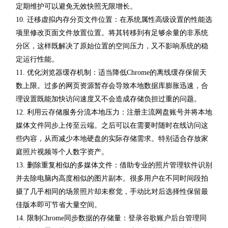
定期维护可以避免无效快照无限增长。
10. 迁移虚拟内存分页文件位置：在系统属性高级设置的性能选
项里修改页面文件放置位置。将其转移到有足够余量的非系统
分区，这样既解决了原始位置的空间压力，又不影响系统的稳
定运行性能。
11. 优化浏览器缓存机制：适当降低Chrome的离线缓存保留天
数上限。过多的网页资源暂存会导致本地数据库膨胀迅速，合
理设置既能加快访问速度又不会造成存储负担过重的问题。
12. 利用云存储服务分流本地压力：注册主流网盘账号并将本地
媒体文件同步上传至云端。之后可以在需要时随时在线访问这
些内容，从而减少本地硬盘的实际存储需求。特别适合存放家
庭照片视频等个人数字资产。
13. 删除重复相似的多媒体文件：借助专业的照片管理软件识别
并去除电脑内高度相似的图片副本。很多用户在不同时间段拍
摄了几乎相同的场景照片却未察觉，手动比对后选择性保留最
佳版本即可节省大量空间。
14. 限制Chrome同步数据的存储量：登录谷歌账户后台管理同