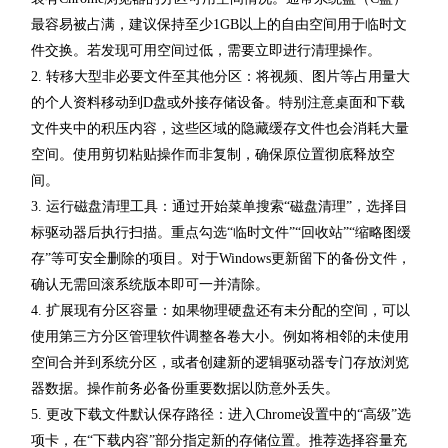
最容易被占满，建议保持至少1GB以上的自由空间用于临时文
件交换。若发现可用空间过低，需要立即进行清理操作。
2. 转移大型非必要文件至其他分区：将视频、图片等占用量大
的个人资料移动到D盘或外接存储设备。特别注意桌面和下载
文件夹中的积压内容，这些区域的隐藏缓存文件也会消耗大量
空间。使用剪切粘贴操作而非复制，确保原位置彻底释放空
间。
3. 运行磁盘清理工具：通过开始菜单搜索“磁盘清理”，选择目
标驱动器后执行扫描。重点勾选“临时文件”“回收站”“缩略图缓
存”等可安全删除的项目。对于Windows更新留下的备份文件，
确认无需回滚系统版本即可一并清除。
4. 扩展现有分区容量：如果物理硬盘还有未分配的空间，可以
使用第三方分区管理软件调整各卷大小。例如将相邻的未使用
空间合并到系统分区，或者创建新的逻辑驱动器专门存放浏览
器数据。操作前务必备份重要数据以防意外丢失。
5. 更改下载文件默认保存路径：进入Chrome设置中的“高级”选
项卡，在“下载内容”部分指定新的存储位置。推荐选择容量充