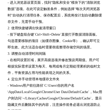
- 进入浏览器设置页面，找到“隐私和安全”模块下的“清除浏览
数据”选项。在此可设定触发条件，例如选择“每次关闭浏览器
时”自动执行清理任务。保存配置后，系统将按计划自动删除缓
存文件，无需手动干预。
2. 使用快捷键调出快速清理窗口
- 按下键盘组合键`Ctrl+Shift+Delete`直接打开数据清除面板。
勾选需要移除的项目（如缓存图像、Cookie等），确认即可立
即生效。此方法适合临时需要彻底整理存储空间的场景。
3. 调整自动清理时间间隔
- 在相同设置区域，展开高级选项并修改预设周期值。用户可
根据实际需求设置为每天、每周或每月定期处理累积的临时文
件，平衡资源占用与性能表现之间的关系。
4. 定位并手动管理本地缓存文件夹
- Windows用户前往路径`C:\Users\你的用户名
\AppData\Local\Google\Chrome\User Data\Default\Cache`，Mac用
户则访问`~/Library/Caches/Google/Chrome/Default/Cache`。显示
隐藏文件后删除其中的内容，注意操作前务必退出浏览器防止