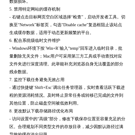
数据损坏。
5. 禁用特定网站的缓存机制
- 右键点击目标网页空白区域选择“检查”，启动开发者工具。切
换至“Network”标签页，勾选“Disable cache”复选框阻止该站点
生成缓存数据，适用于动态更新频繁的平台。
6. 配合系统级临时文件维护
- Windows环境下按`Win+R`输入“temp”回车进入临时目录，批
量删除无关文件；Mac用户可采用第三方工具或手动查找对应
文件夹进行深度清理。此举能补充浏览器自身无法覆盖的部分
残余数据。
7. 监控下载任务避免无效占用
- 通过快捷键`Shift+Esc`调出任务管理器，实时查看活跃下载进
程的资源消耗情况。及时终止异常任务或转移已完成的文件到
其他位置，防止磁盘空间被低效利用。
8. 更改默认下载存储路径优化布局
- 访问设置中的“高级”部分，修改下载保存位置至容量充足的分
区。合理规划不同类型文件的存放目录，减少因默认路径过满
导致的缓存溢出问题。