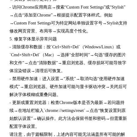
- 访问Chrome应用商店→搜索“Custom Font Settings”或“Stylish”
→点击“添加至Chrome”→根据提示配置字体样式。例如
→Custom Font Settings可为特定网站单独设置字号→Stylish支持
修改网页背景、布局等→实现高度个性化。
5. 修复字体显示异常问题
- 清除缓存和数据：按`Ctrl+Shift+Del`（Windows/Linux）或
`Cmd+Shift+Del`（Mac）→选择“全部时间”→勾选“缓存的图片
和文件”→点击“清除数据”→重启浏览器。缓存损坏可能导致字
体渲染错误→清理后可恢复。
- 禁用硬件加速：进入设置→“系统”→取消勾选“使用硬件加速
模式”→重启浏览器。硬件加速可能与显卡驱动冲突→关闭后可
解决字体模糊或重叠问题。
- 更新或重置浏览器：检查Chrome版本是否为最新→若问题持
续→在地址栏输入`chrome://settings/reset`→点击“恢复设置到原
始默认设置”→确认操作。此方法会保留书签和密码→但需重新
配置字体设置。
请注意，由于篇幅限制，上述内容可能无法涵盖所有可能的解