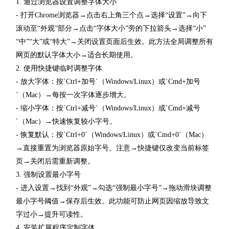
1. 通过浏览器设置调整字体大小
- 打开Chrome浏览器→点击右上角三个点→选择“设置”→向下
滚动至“外观”部分→点击“字体大小”旁的下拉箭头→选择“小”
“中”“大”或“特大”→关闭设置页面后生效。此方法全局调整所有
网页的默认字体大小→适合长期使用。
2. 使用快捷键临时调整字体
- 放大字体：按`Ctrl+加号`（Windows/Linux）或`Cmd+加号
`（Mac）→每按一次字体逐步增大。
- 缩小字体：按`Ctrl+减号`（Windows/Linux）或`Cmd+减号
`（Mac）→快速恢复较小字号。
- 恢复默认：按`Ctrl+0`（Windows/Linux）或`Cmd+0`（Mac）
→直接重置为浏览器原始字号。注意→快捷键仅改变当前标签
页→关闭后需重新调整。
3. 强制设置最小字号
- 进入设置→找到“外观”→勾选“强制最小字号”→拖动滑块调整
最小字号阈值→保存后生效。此功能可防止网页因缩放导致文
字过小→提升可读性。
4. 安装扩展程序定制字体