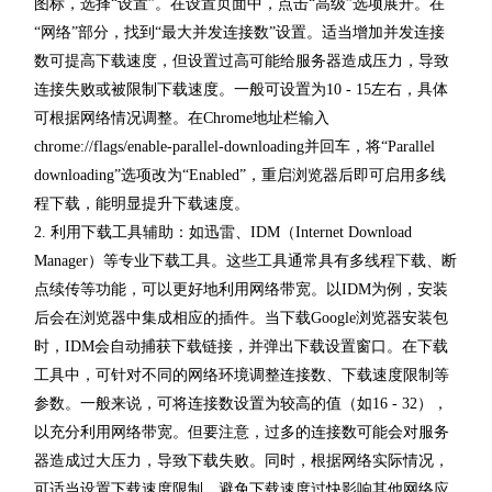
图标，选择“设置”。在设置页面中，点击“高级”选项展开。在
“网络”部分，找到“最大并发连接数”设置。适当增加并发连接
数可提高下载速度，但设置过高可能给服务器造成压力，导致
连接失败或被限制下载速度。一般可设置为10 - 15左右，具体
可根据网络情况调整。在Chrome地址栏输入
chrome://flags/enable-parallel-downloading并回车，将“Parallel
downloading”选项改为“Enabled”，重启浏览器后即可启用多线
程下载，能明显提升下载速度。
2. 利用下载工具辅助：如迅雷、IDM（Internet Download
Manager）等专业下载工具。这些工具通常具有多线程下载、断
点续传等功能，可以更好地利用网络带宽。以IDM为例，安装
后会在浏览器中集成相应的插件。当下载Google浏览器安装包
时，IDM会自动捕获下载链接，并弹出下载设置窗口。在下载
工具中，可针对不同的网络环境调整连接数、下载速度限制等
参数。一般来说，可将连接数设置为较高的值（如16 - 32），
以充分利用网络带宽。但要注意，过多的连接数可能会对服务
器造成过大压力，导致下载失败。同时，根据网络实际情况，
可适当设置下载速度限制，避免下载速度过快影响其他网络应