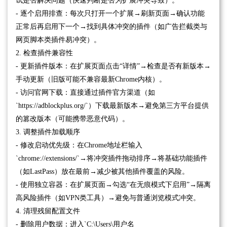
试是否解决问题（快速判断是否为扩展冲突导致）。
- 逐个启用排查：每次只打开一个扩展→刷新页面→确认功能
正常后再启用下一个→找到具体冲突的插件（如广告拦截类与
网页脚本类插件易冲突）。
2. 检查插件兼容性
- 更新插件版本：在扩展页面点击“详情”→检查是否有新版本→
手动更新（旧版可能不兼容最新Chrome内核）。
- 访问官网下载：直接通过插件官方渠道（如
`https://adblockplus.org/`）下载最新版本→避免第三方平台提供
的篡改版本（可能携带恶意代码）。
3. 调整插件加载顺序
- 修改启动优先级：在Chrome地址栏输入
`chrome://extensions/`→将冲突插件拖动排序→将基础功能插件
（如LastPass）放在最前→减少被其他插件覆盖的风险。
- 使用独立容器：在扩展页面→勾选“在无痕模式下启用”→隔离
高风险插件（如VPN类工具）→避免与普通浏览模式冲突。
4. 清理残留配置文件
- 删除用户数据：进入`C:\Users\用户名