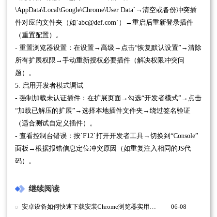
\AppData\Local\Google\Chrome\User Data`→清空或备份冲突插
件对应的文件夹（如`abc@def.com`）→重启后重新登录插件
（重置配置）。
- 重置浏览器设置：在设置→高级→点击“恢复默认设置”→清除
所有扩展权限→手动重新授权必要插件（解决权限冲突问
题）。
5. 启用开发者模式调试
- 强制加载未认证插件：在扩展页面→勾选“开发者模式”→点击
“加载已解压的扩展”→选择本地插件文件夹→绕过签名验证
（适合测试自定义插件）。
- 查看控制台错误：按`F12`打开开发者工具→切换到“Console”
面板→根据报错信息定位冲突原因（如重复注入相同的JS代
码）。
继续阅读
安卓设备如何快速下载安装Chrome浏览器实用教程
06-08