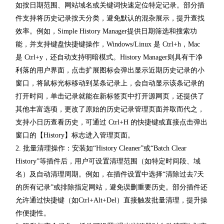
如按日期范围、网站域名或关键词快速定位特定记录。部分插
件支持将历史记录按天分类，避免默认的混杂展示，提升查找
效率。例如，Simple History Manager提供日期筛选和搜索功
能，并支持键盘快捷键操作，Windows/Linux 是 Ctrl+h，Mac
是 Ctrl+y，还自动支持明暗模式。History Manager则具有干净
利落的用户界面，点击扩展图标会弹出显示近期历史记录的小
窗口，将鼠标光标移动到某条记录上，会自动显示该条记录的
打开时间，单击记录就能在新标签页中打开源网页，还提供了
其他丰富选项，更改了原始的历史记录管理页面并取而代之，
支持小日历查看历史，可通过 Ctrl+H 的快捷键或直接点击弹出
窗口的【History】标志进入管理页面。
2. 批量清理操作：安装如“History Cleaner”或“Batch Clear
History”等插件后，用户可设置清理范围（如特定时间段、域
名）及自动清理周期。例如，在插件设置中选择“清除过去7天
的所有记录”或排除指定网站，避免误删重要历史。部分插件还
允许通过快捷键（如Ctrl+Alt+Del）直接触发批量清理，提升操
作便捷性。